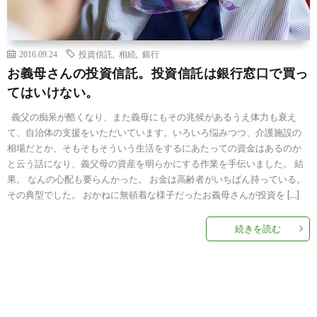
2016.09.24
投資信託
,
相続
,
銀行
お義母さんの投資信託。投資信託は銀行窓口で買っ
てはいけない。
義父の痴呆が酷くなり、また義母にもその兆候があるうえ体力も衰え
て、自治体の支援をいただいています。いろいろ悩みつつ、介護施設の
相場だとか、そもそもそういう生活をするにあたっての資金はあるのか
と云う話になり、義父母の資産を明らかにする作業を手伝いました。 結
果。 なんの心配も要らんかった。 お金は高齢者がいちばん持っている。
その典型でした。 おかねに無頓着な様子だったお義母さんが投資を […]
続きを読む