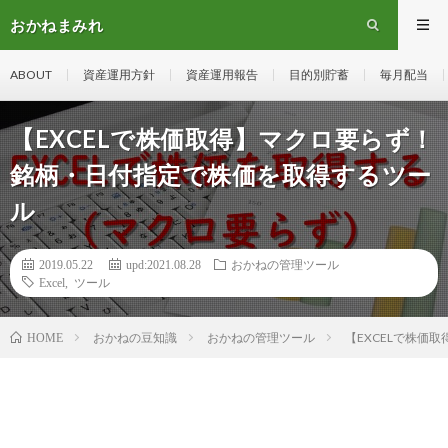
おかねまみれ
ABOUT
資産運用方針
資産運用報告
目的別貯蓄
毎月配当
【EXCELで株価取得】マクロ要らず！
銘柄・日付指定で株価を取得するツー
ル
2019.05.22
upd:2021.08.28
おかねの管理ツール
Excel
,
ツール
おかねの豆知識
おかねの管理ツール
【EXCELで株価
HOME