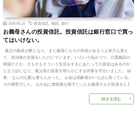
2016.09.24
投資信託
,
相続
,
銀行
お義母さんの投資信託。投資信託は銀行窓口で買っ
てはいけない。
義父の痴呆が酷くなり、また義母にもその兆候があるうえ体力も衰え
て、自治体の支援をいただいています。いろいろ悩みつつ、介護施設の
相場だとか、そもそもそういう生活をするにあたっての資金はあるのか
と云う話になり、義父母の資産を明らかにする作業を手伝いました。 結
果。 なんの心配も要らんかった。 お金は高齢者がいちばん持っている。
その典型でした。 おかねに無頓着な様子だったお義母さんが投資を […]
続きを読む