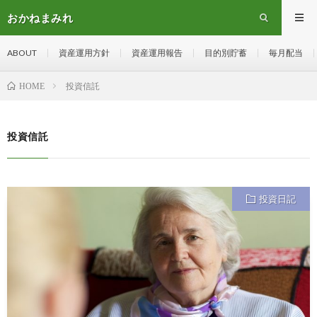
おかねまみれ
ABOUT
資産運用方針
資産運用報告
目的別貯蓄
毎月配当
投資信託
HOME
投資信託
投資日記