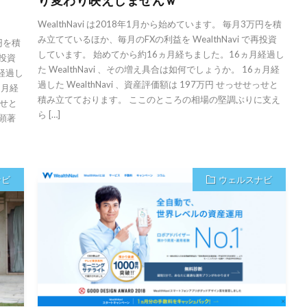
WealthNavi は2018年1月から始めています。 毎月3万円を積
み立てているほか、毎月のFXの利益を WealthNavi で再投資
万円を積
しています。 始めてから約16ヵ月経ちました。16ヵ月経過し
再投資
た WealthNavi 、その増え具合は如何でしょうか。 16ヵ月経
経過し
過した WealthNavi 、資産評価額は 197万円 せっせせっせと
ヵ月経
積み立てております。 ここのところの相場の堅調ぶりに支え
っせと
ら […]
顕著
ナビ
ウェルスナビ