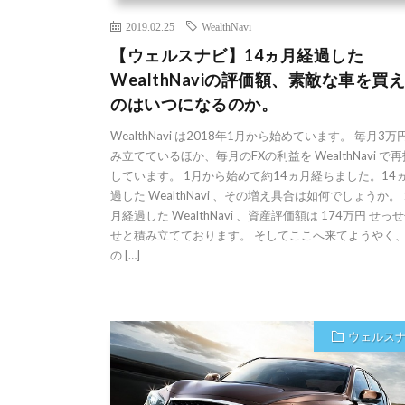
2019.02.25
WealthNavi
【ウェルスナビ】14ヵ月経過した
WealthNaviの評価額、素敵な車を買
のはいつになるのか。
WealthNavi は2018年1月から始めています。 毎月3
み立てているほか、毎月のFXの利益を WealthNavi で
しています。 1月から始めて約14ヵ月経ちました。14
過した WealthNavi 、その増え具合は如何でしょうか。 
月経過した WealthNavi 、資産評価額は 174万円 せっ
せと積み立てております。 そしてここへ来てようやく
の […]
ウェルス