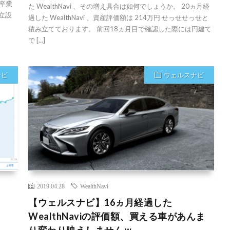
 卒業
た WealthNavi 、その増え具合は如何でしょうか。 20ヵ月経
立設
過した WealthNavi 、資産評価額は 214万円 せっせせっせと
積み立てております。 前回18ヵ月目で確認した際には円建て
で […]
ナビ
ウェルスナビ
2019.04.28
WealthNavi
【ウェルスナビ】16ヵ月経過した
WealthNaviの評価額、買える車があんま
り変わり映えしませんｗ