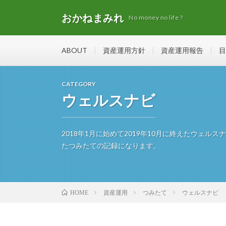
おかねまみれ
No money no life ?
ABOUT
資産運用方針
資産運用報告
目
CATEGORY
ウェルスナビ
2018年1月に始めて2019年10月に終えたウェ
たつみたての記録になります。
資産運用
つみたて
ウェルスナビ
HOME