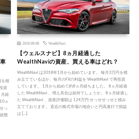
2018.09.08
WealthNavi
【ウェルスナビ】8ヵ月経過した
る車
WealthNaviの資産、買える車はどれ？
WealthNavi は2018年1月から始めています。 毎月3万円を積
み立てているほか、毎月のFXの利益を WealthNavi で再投資
万円を積
しています。 1月から始めて約8ヵ月経ちました。 8ヵ月経過
再投資
した WealthNavi 、増え具合は如何でしょうか。 8ヵ月経過し
ヵ月経
た WealthNavi 、資産評価額は 124万円 せっせせっせと積み
10ヵ
立てております。 直近の株式市場の地合いと円高進行で損益
せせっ
は […]
状態