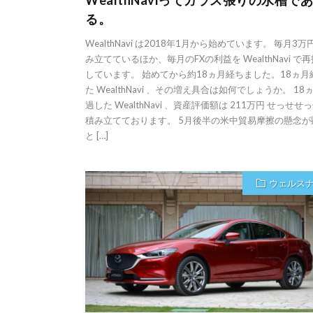
る。
WealthNavi は2018年1月から始めています。 毎月3
み立てているほか、毎月のFXの利益を WealthNavi で
しています。 始めてから約18ヵ月経ちました。18ヵ月
た WealthNavi 、その増え具合は如何でしょうか。 18
過した WealthNavi 、資産評価額は 211万円 せっせせ
積み立てております。 5月後半の米中貿易摩擦の懸念が
と […]
ウェルス