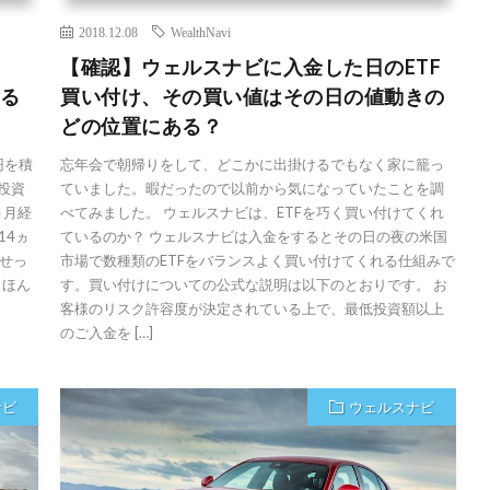
2018.12.08
WealthNavi
【確認】ウェルスナビに入金した日のETF
える
買い付け、その買い値はその日の値動きの
どの位置にある？
万円を積
忘年会で朝帰りをして、どこかに出掛けるでもなく家に籠っ
再投資
ていました。暇だったので以前から気になっていたことを調
ヵ月経
べてみました。 ウェルスナビは、ETFを巧く買い付けてくれ
14ヵ
ているのか？ ウェルスナビは入金をするとその日の夜の米国
せせっ
市場で数種類のETFをバランスよく買い付けてくれる仕組みで
、ほん
す。買い付けについての公式な説明は以下のとおりです。 お
客様のリスク許容度が決定されている上で、最低投資額以上
のご入金を […]
ナビ
ウェルスナビ