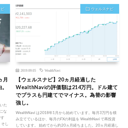
ナビ
ウェルスナビ
2019.09.05
WealthNavi
ヵ月
【ウェルスナビ】20ヵ月経過した
由。
WealthNaviの評価額は214万円。ドル建て
でプラスも円建てでマイナス。為替の影響
強し。
いた
業にな
WealthNavi は2018年1月から始めています。毎月3万円を積
です
み立てているほか、毎月のFXの利益を WealthNavi で再投資
、そし
しています。 始めてから約20ヵ月経ちました。20ヵ月経過し