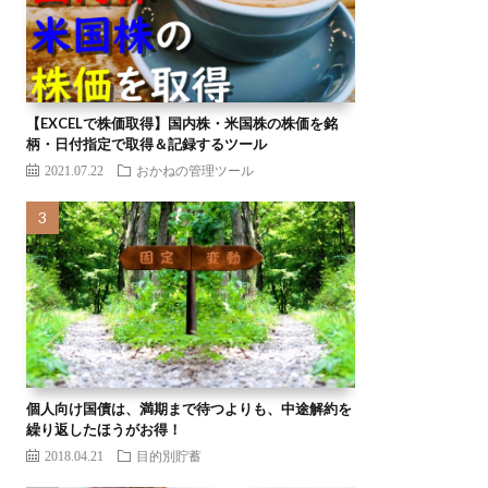
【EXCELで株価取得】国内株・米国株の株価を銘
柄・日付指定で取得＆記録するツール
2021.07.22
おかねの管理ツール
個人向け国債は、満期まで待つよりも、中途解約を
繰り返したほうがお得！
2018.04.21
目的別貯蓄