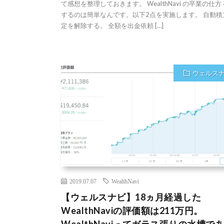
て感想を整理しておきます。 WealthNavi の卒業の仕方
するのは簡単なんです。以下2点を実施します。 自動積
定を解除する。 全額を出金依頼 […]
ウェルス
2019.07.07
WealthNavi
【ウェルスナビ】18ヵ月経過した
WealthNaviの評価額は211万円。
WealthNaviってガラス張りの水槽であ