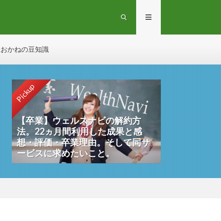
おかねの豆知識
Pickup
【卒業】ウェルスナビの解約方
法。22ヵ月間利用した成果と感
想・評価・卒業理由。そして同サ
ービスに求めたいこと。