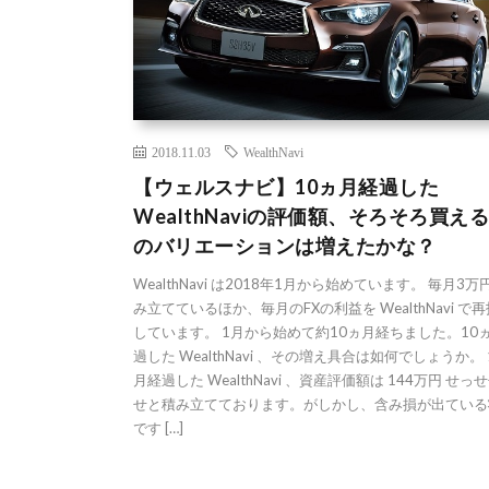
2018.11.03
WealthNavi
【ウェルスナビ】10ヵ月経過した
WealthNaviの評価額、そろそろ買え
のバリエーションは増えたかな？
WealthNavi は2018年1月から始めています。 毎月3
み立てているほか、毎月のFXの利益を WealthNavi で
しています。 1月から始めて約10ヵ月経ちました。10
過した WealthNavi 、その増え具合は如何でしょうか。 
月経過した WealthNavi 、資産評価額は 144万円 せっ
せと積み立てております。がしかし、含み損が出ている
です […]