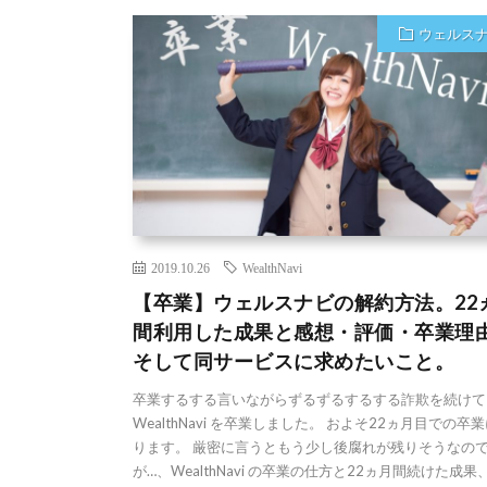
ウェルス
2019.10.26
WealthNavi
【卒業】ウェルスナビの解約方法。22
間利用した成果と感想・評価・卒業理
そして同サービスに求めたいこと。
卒業するする言いながらずるずるするする詐欺を続けて
WealthNavi を卒業しました。 およそ22ヵ月目での卒
ります。 厳密に言うともう少し後腐れが残りそうなの
が…、WealthNavi の卒業の仕方と22ヵ月間続けた成果