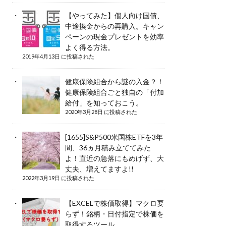
【やってみた】個人向け国債、
中途換金からの再購入。キャン
ペーンの現金プレゼントを効率
よく得る方法。
2019年4月13日 に投稿された
健康保険組合から謎の入金？！
健康保険組合ごと独自の「付加
給付」を知っておこう。
2020年3月28日 に投稿された
[1655]S&P500米国株ETFを3年
間、36ヵ月積み立ててみた
よ！直近の急落にもめげず、大
丈夫、増えてますよ!!
2022年3月19日 に投稿された
【EXCELで株価取得】マクロ要
らず！銘柄・日付指定で株価を
取得するツール