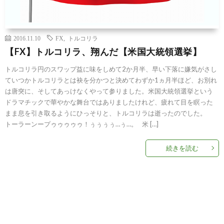
2016.11.10
FX
,
トルコリラ
【FX】トルコリラ、翔んだ【米国大統領選挙】
トルコリラ円のスワップ益に味をしめて2か月半、早い下落に嫌気がさし
ていつかトルコリラとは袂を分かつと決めてわずか1ヵ月半ほど、お別れ
は唐突に、そしてあっけなくやって参りました。米国大統領選挙という
ドラマチックで華やかな舞台ではありましたけれど、疲れて目を瞑った
まま息を引き取るようにひっそりと、トルコリラは逝ったのでした。
トーラーンープゥゥゥゥゥ！ぅぅぅぅ…ぅ…。 米 […]
続きを読む