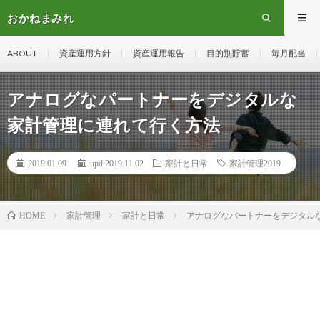
おかねまみれ
ABOUT
資産運用方針
資産運用報告
目的別貯蓄
毎月配当
アナログなパートナーをデジタルな
家計管理に連れて行く方法
2019.01.09
upd:2019.11.02
家計と日常
家計管理2019
家計管理
家計と日常
アナログなパートナーをデジタル
HOME