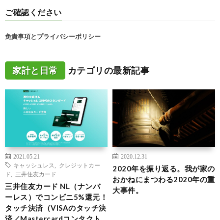
ご確認ください
免責事項とプライバシーポリシー
家計と日常
カテゴリの最新記事
2021.05.21
2020.12.31
キャッシュレス
,
クレジットカー
2020年を振り返る。我が家の
ド
,
三井住友カード
おかねにまつわる2020年の重
三井住友カード NL（ナンバ
大事件。
ーレス）でコンビニ5%還元！
タッチ決済（VISAのタッチ決
済／Mastercardコンタクト