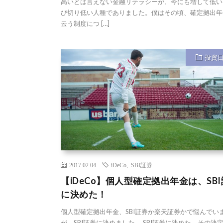
高いとは言えない金融リテラシーが、今にも増して低い
び切り低い人種でありました。僕はその頃、確定拠出年
云う制度につ […]
投資
2017.02.04
iDeCo
,
SBI証券
【iDeCo】個人型確定拠出年金は、SB
に決めた！
個人型確定拠出年金、SBI証券か楽天証券かで悩んでい
が、SBI証券に決めました。 SBI証券に決めた、その決