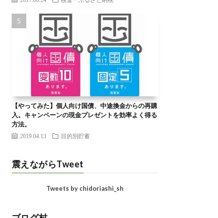
【やってみた】個人向け国債、中途換金からの再購
入。キャンペーンの現金プレゼントを効率よく得る
方法。
2019.04.13
目的別貯蓄
震えながらTweet
Tweets by chidoriashi_sh
ブログ村