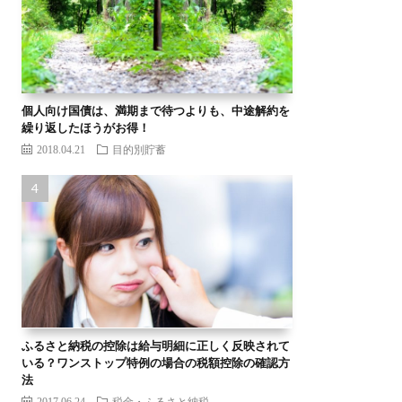
個人向け国債は、満期まで待つよりも、中途解約を
繰り返したほうがお得！
2018.04.21
目的別貯蓄
ふるさと納税の控除は給与明細に正しく反映されて
いる？ワンストップ特例の場合の税額控除の確認方
法
2017.06.24
税金・ふるさと納税