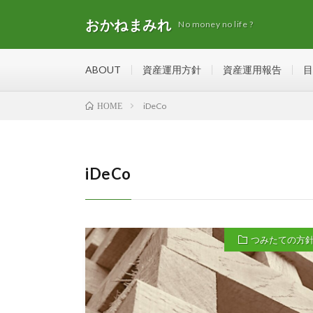
おかねまみれ
No money no life ?
ABOUT
資産運用方針
資産運用報告
目
iDeCo
HOME
iDeCo
つみたての方