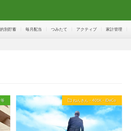
的別貯蓄
毎月配当
つみたて
アクティブ
家計管理
針等
ねんきん・401K・iDeCo