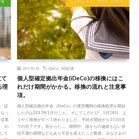
針等
ねんきん・401K・iDeCo
2017.05.18
iDeCo
,
SBI証券
立て
個人型確定拠出年金(iDeCo)の移換にはこ
る理
れだけ期間がかかる。移換の流れと注意事
項。
た。従
個人型確定拠出年金（iDeCo）の運営機関の移換処理を開始
もなっ
したのは2017年1月のこと。 そしてこのたび、5月18日、よ
 従業
うやく移換がすべて終わりました。手続き開始から115日目
時、わ
での完了です。長かった…。 期間中、誰からの連絡もない音
して
信不通の期間などもあり不安を覚えたこと数度、みなさまの