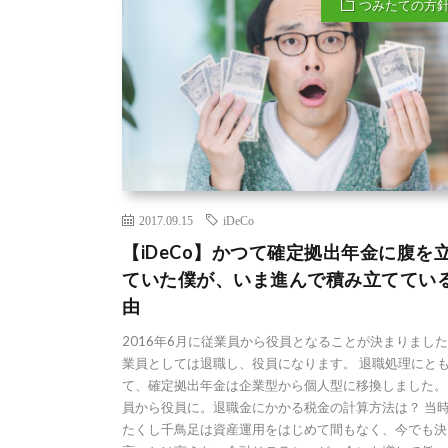
つみたての方
2017.09.15
iDeCo
【iDeCo】かつて確定拠出年金に腹を
ていた僕が、いま進んで積み立ててい
由
2016年6月に従業員から役員となることが決まりまし
業員としては退職し、役員になります。 退職処理にと
て、確定拠出年金は企業型から個人型に移換しました。
員から役員に。退職金にかかる税金の計算方法は？ 当
たくし千鳥足は資産運用をはじめて間もなく、今でも決