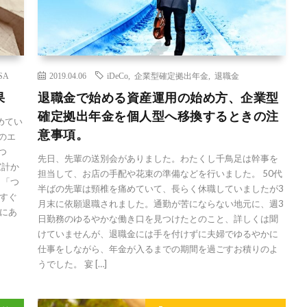
SA
2019.04.06
iDeCo
,
企業型確定拠出年金
,
退職金
果
退職金で始める資産運用の始め方、企業型
確定拠出年金を個人型へ移換するときの注
めてい
意事項。
のエ
つ
先日、先輩の送別会がありました。わたくし千鳥足は幹事を
家計か
担当して、お店の手配や花束の準備などを行いました。 50代
 「つ
半ばの先輩は頸椎を痛めていて、長らく休職していましたが3
すぐ
月末に依願退職されました。通勤が苦にならない地元に、週3
にあ
日勤務のゆるやかな働き口を見つけたとのこと、詳しくは聞
けていませんが、退職金には手を付けずに夫婦でゆるやかに
仕事をしながら、年金が入るまでの期間を過ごすお積りのよ
うでした。 宴 […]