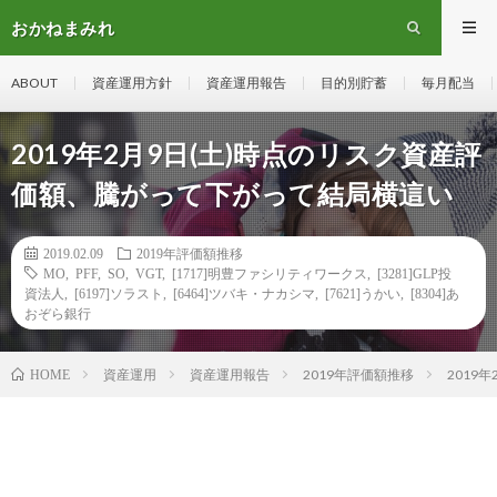
おかねまみれ
ABOUT
資産運用方針
資産運用報告
目的別貯蓄
毎月配当
2019年2月9日(土)時点のリスク資産評
価額、騰がって下がって結局横這い
2019.02.09
2019年評価額推移
MO
,
PFF
,
SO
,
VGT
,
[1717]明豊ファシリティワークス
,
[3281]GLP投
資法人
,
[6197]ソラスト
,
[6464]ツバキ・ナカシマ
,
[7621]うかい
,
[8304]あ
おぞら銀行
資産運用
資産運用報告
2019年評価額推移
2019
HOME