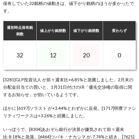
保有していた32銘柄の値動きは、値下がり銘柄のほうが多かったで
す。
週初時点保有銘
値上がり銘柄数
値下がり銘柄数
変わらず
柄数
32
12
20
0
[3281]GLP投資法人 が前々週末比+6.85%と急騰しました。2月末の
分配金目当ての買いと、1月31日付けのIR「優先交渉権の取得に関
するお知らせ」が効いているようです。
ほかに [6197]ソラスト が+3.44%とわずかに反発。[1717]明豊ファシ
リティワークスは+3.26%と続騰しました。
いっぽうで、[8304]あおぞら銀行が決算が嫌気されて前々週末
比-8.18%と急落。[6464]ツバキ・ナカシマ が-7.74%と続き、[7621]