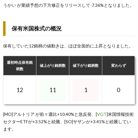
うかい が業績予想の下方修正をリリースして-7.36%となりました。
保有米国株式の概況
保有していた12銘柄の値動きは、ほぼ全面的に上昇となりました。
週初時点保有銘
値上がり銘柄数
値下がり銘柄数
変わらず
柄数
12
11
1
0
[MO]アルトリア が前々週比+10.40%と急反発、[
VGT
]米国情報技術
セクターETFが+3.52%と続騰、[SO]サザンが+3.41%と続騰してい
ます。