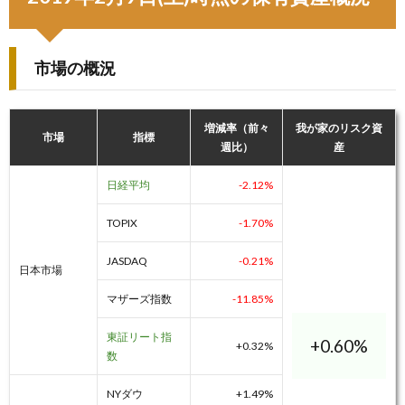
市場の概況
増減率（前々
我が家のリスク資
市場
指標
週比）
産
日経平均
-2.12%
TOPIX
-1.70%
JASDAQ
-0.21%
日本市場
マザーズ指数
-11.85%
東証リート指
+0.60%
+0.32%
数
NYダウ
+1.49%