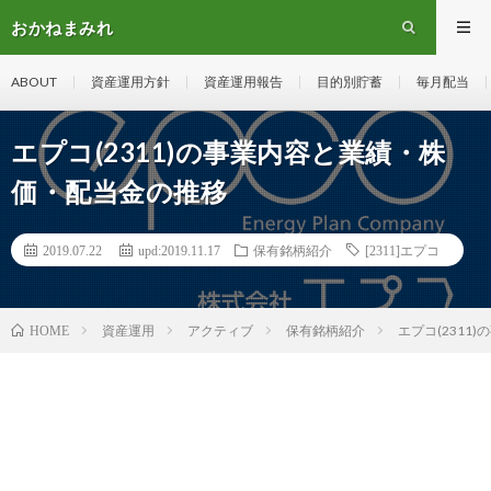
おかねまみれ
ABOUT
資産運用方針
資産運用報告
目的別貯蓄
毎月配当
エプコ(2311)の事業内容と業績・株
価・配当金の推移
2019.07.22
upd:2019.11.17
保有銘柄紹介
[2311]エプコ
資産運用
アクティブ
保有銘柄紹介
エプコ(231
HOME