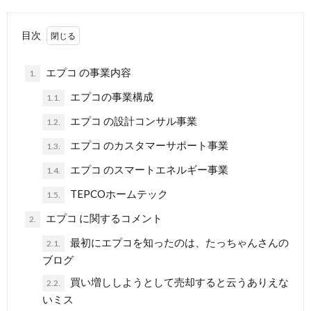
目次
エプコ の事業内容
1.
エプコの事業構成
1.1.
エプコ の設計コンサル事業
1.2.
エプコ のカスタマーサポート事業
1.3.
エプコ のスマートエネルギー事業
1.4.
TEPCOホームテック
1.5.
エプコ に関するコメント
2.
最初にエプコを知ったのは、たっちゃんさんの
2.1.
ブログ
買い増ししようとして売却すると云うありえな
2.2.
いミス