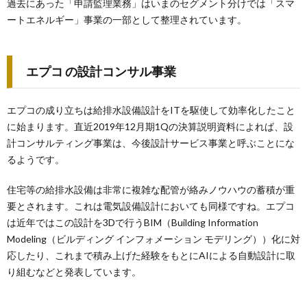
過去にあった「申請監理業務」はいまのセグメント分けでは「スマ
ートエネルギー」事業の一部として整理されています。
エプコ の設計コンサル事業
エプコの成り立ちは給排水設備設計をITを駆使して効率化したこと
に始まります。直近2019年12月期1Qの決算説明資料によれば、設
計コンサルティング事業は、今後設計サービス事業と呼ぶことにな
るようです。
住宅等の給排水設備は非常に複雑な配管が絡みノウハウの蓄積が重
要とされます。これは電気設備設計においても同様ですね。エプコ
は近年ではこの設計を3Dで行うBIM（Building Information
Modeling（ビルディング インフォメーション モデリング））化に対
応したり、これまで積み上げた経験をもとにAIによる自動設計に取
り組むなどと発表しています。