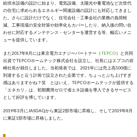
給排水設備の設計に始まり、電気設備、太陽光や蓄電池など次世代
の住宅に求められるエネルギー関連設備の設計にも対応してきまし
た。さらに設計だけでなく、住宅会社・工事会社の業務の負荷軽
減、工事現場の安全対策や効率化もカバーしたり、納入後の問い合
わせに対応するメンテナンス・センターを運営する等、幅広いメニ
ューを提供しています。
また2017年8月には東京電力エナジーパートナー（
TEPCO
）と共同
出資でTEPCOホームテック株式会社を設立し、社長にはエプコの岩
崎社長が就任しました。当初発表では、2021年には売上高500億に
到達すると云う計画で設立された企業です。ちょっとぶち上げすぎ
感はありますかね？笑 とはいえ、TEPCOホームテックが提供する
「エネカリ」は、初期費用ゼロで省エネ設備を導入できるサービス
として好評を博しています。
2019年3月にJASDAQから東証2部市場に昇格し、そして2019年8月
に東証1部市場に昇格しました。