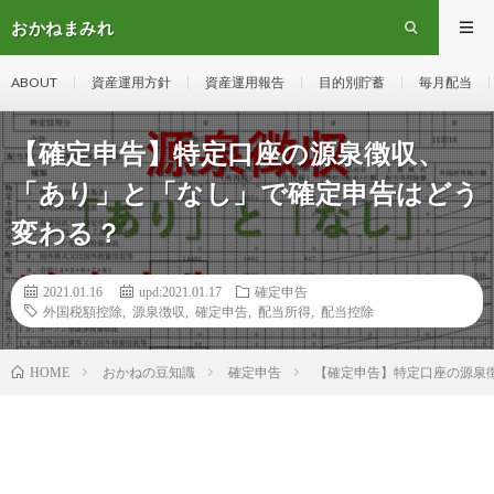
おかねまみれ
ABOUT
資産運用方針
資産運用報告
目的別貯蓄
毎月配当
【確定申告】特定口座の源泉徴収、
「あり」と「なし」で確定申告はどう
変わる？
2021.01.16
upd:2021.01.17
確定申告
外国税額控除
,
源泉徴収
,
確定申告
,
配当所得
,
配当控除
おかねの豆知識
確定申告
【確定申告】特定口座の源泉
HOME