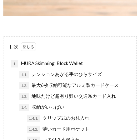
目次
MURA Skimming Block Wallet
1.
テンションあがる手のひらサイズ
1.1.
最大6枚収納可能なアルミ製カードケース
1.2.
地味だけど超有り難い交通系カード入れ
1.3.
収納がいっぱい
1.4.
クリップ式のお札入れ
1.4.1.
薄いカード用ポケット
1.4.2.
マチ付き小銭入れ