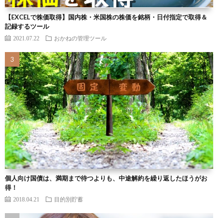
【EXCELで株価取得】国内株・米国株の株価を銘柄・日付指定で取得＆
記録するツール
2021.07.22
おかねの管理ツール
個人向け国債は、満期まで待つよりも、中途解約を繰り返したほうがお
得！
2018.04.21
目的別貯蓄