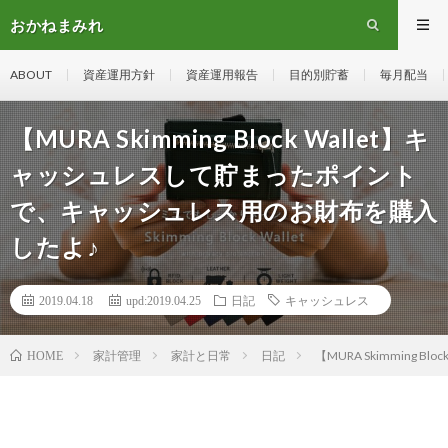
おかねまみれ
ABOUT
資産運用方針
資産運用報告
目的別貯蓄
毎月配当
【MURA Skimming Block Wallet】キ
ャッシュレスして貯まったポイント
で、キャッシュレス用のお財布を購入
したよ♪
2019.04.18
upd:2019.04.25
日記
キャッシュレス
家計管理
家計と日常
日記
【MURA Skimmin
HOME