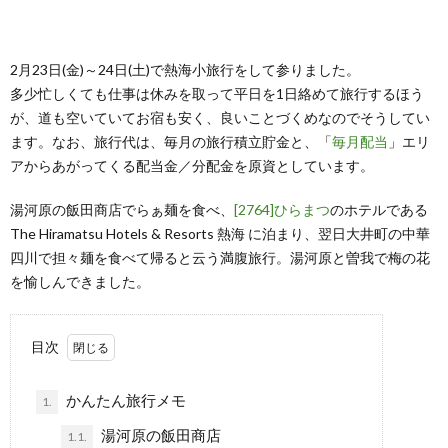
2月23日(金)～24日(土)で熱海小旅行をして参りました。
多少忙しくても仕事は休みを取って平日を1日絡めて旅行するほう
が、道も空いていてお宿も安く、良いことづくめなのでそうしてい
ます。なお、旅行代は、毎月の旅行積立貯金と、「
毎月配当
」エリ
アからあがってくる配当金／分配金を原資としています。
湯河原の飯田商店でらぁ麺を食べ、
[2764]ひらまつ
のホテルである
The Hiramatsu Hotels & Resorts 熱海 に泊まり、翌日大井町の中華
四川で担々麺を食べて帰ると云う満腹旅行。湯河原と曽我で梅の花
を愉しんできました。
目次
かんたん旅行メモ
1.
湯河原の飯田商店
1.1.