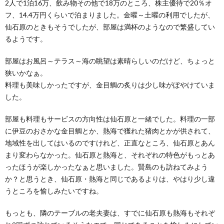
2人で1泊16万、飲み物その他で18万のところ、株主優待で20％オ
フ、14.4万円くらいで泊まりました。金曜～土曜の利用でしたが、
仙石原のときもそうでしたが、部屋は満杯のようなので繁盛してい
るようです。
部屋はお風呂～テラス～海の眺望は素晴らしいのだけど、ちょっと
狭いかなぁ。
料理も美味しかったですが、金目鯛の炙りは少し味がぼやけていま
した。
部屋も料理もサービスの方向性は仙石原と一緒でした。料理の一部
に伊豆のおさかな金目鯛とか、熱海で獲れた猪肉とかが供されて、
地域性を出してはいるのですけれど、正直なところ、仙石原とあん
まり変わらなかった。仙石原と熱海と、それぞれの特色がもっとあ
ったほうが楽しかったなぁと思いました。賢島のも訪ねてみよう
か？と思うとき、仙石原・熱海と同じであるよりは、やはり少し違
うところを愉しみたいですね。
もっとも、隣のテーブルの老夫妻は、すでに仙石原も熱海もそれぞ