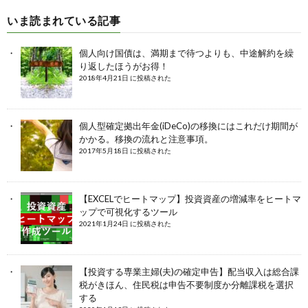
いま読まれている記事
個人向け国債は、満期まで待つよりも、中途解約を繰
り返したほうがお得！
2018年4月21日 に投稿された
個人型確定拠出年金(iDeCo)の移換にはこれだけ期間が
かかる。移換の流れと注意事項。
2017年5月18日 に投稿された
【EXCELでヒートマップ】投資資産の増減率をヒートマ
ップで可視化するツール
2021年1月24日 に投稿された
【投資する専業主婦(夫)の確定申告】配当収入は総合課
税がきほん、住民税は申告不要制度か分離課税を選択
する