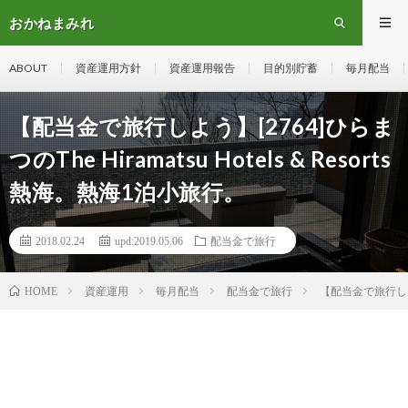
おかねまみれ
ABOUT
資産運用方針
資産運用報告
目的別貯蓄
毎月配当
【配当金で旅行しよう】[2764]ひらま
つのThe Hiramatsu Hotels & Resorts
熱海。熱海1泊小旅行。
2018.02.24
upd:2019.05.06
配当金で旅行
資産運用
毎月配当
配当金で旅行
【配当金で旅行しよう】
HOME