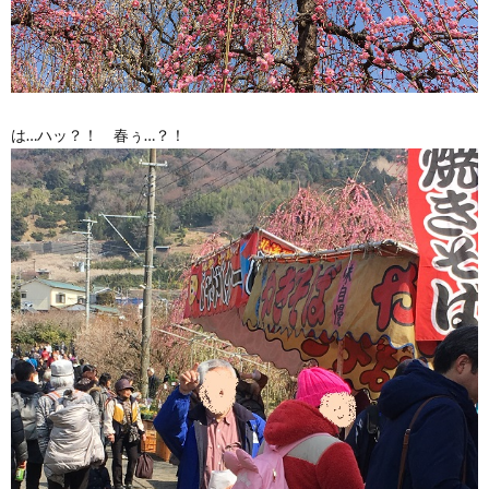
は…ハッ？！ 春ぅ…？！