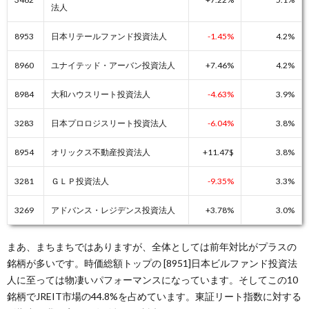
法人
8953
日本リテールファンド投資法人
-1.45%
4.2%
8960
ユナイテッド・アーバン投資法人
+7.46%
4.2%
8984
大和ハウスリート投資法人
-4.63%
3.9%
3283
日本プロロジスリート投資法人
-6.04%
3.8%
8954
オリックス不動産投資法人
+11.47$
3.8%
3281
ＧＬＰ投資法人
-9.35%
3.3%
3269
アドバンス・レジデンス投資法人
+3.78%
3.0%
まあ、まちまちではありますが、全体としては前年対比がプラスの
銘柄が多いです。時価総額トップの [8951]日本ビルファンド投資法
人に至っては物凄いパフォーマンスになっています。そしてこの10
銘柄でJREIT市場の44.8%を占めています。東証リート指数に対する