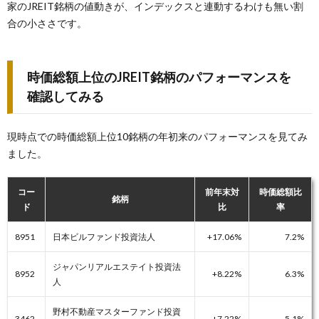
家のJREIT銘柄の値動きが、インデックスと連動するわけも無い割
合の小ささです。
時価総額上位のJREIT銘柄のパフォーマンスを
確認してみる
現時点での時価総額上位10銘柄の年初来のパフォーマンスを見てみ
ました。
コー
前年末対
時価総額比
銘柄
ド
比
率
8951
日本ビルファンド投資法人
+17.06%
7.2%
ジャパンリアルエステイト投資法
8952
+8.22%
6.3%
人
野村不動産マスターファンド投資
3462
+7.22%
5.1%