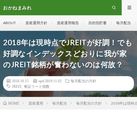
おかねまみれ
ABOUT
資産運用方針
資産運用報告
目的別貯蓄
毎月配当
2018年は現時点でJREITが好調！でも
好調なインデックスどおりに我が家
のJREIT銘柄が奮わないのは何故？
2018.10.15
upd:2019.11.02
毎月配当の方針
JREIT
,
東証リート指数
資産運用
毎月配当
毎月配当の方針
2018年は現時
HOME