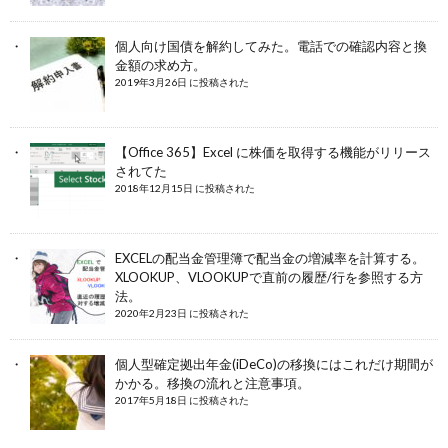
個人向け国債を解約してみた。電話での確認内容と換
金額の求め方。
2019年3月26日 に投稿された
【Office 365】Excel に株価を取得する機能がリリース
されてた
2018年12月15日 に投稿された
EXCELの配当金管理簿で配当金の増減率を計算する。
XLOOKUP、VLOOKUPで直前の履歴/行を参照する方
法。
2020年2月23日 に投稿された
個人型確定拠出年金(iDeCo)の移換にはこれだけ期間が
かかる。移換の流れと注意事項。
2017年5月18日 に投稿された