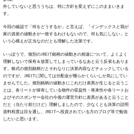
外していないと思ううちは、特に方針を変えずにこのままいきま
す。
今回の確認で「何をどうするか」と言えば、「インデックスと我が
家の資産の値動きが一致するわけもないので、何も気にしない」と
いう心構えが正当なのだとも理解した次第です。
いっぽうで、個別のJREIT銘柄の値動きの相違について、よくよく
理解しないで保有＆放置してしまっているなあと云う反省もありま
す。株式の個別銘柄だとそれなりに決算内容などチェックしている
のですが、JREITに関しては分配金が幾らかくらいしか気にしてい
ませんでした。個別銘柄の値動きにこれだけ差異が生じると云うこ
とは、各リートが保有している物件の収益性・将来性や各リートお
よびそのスポンサー会社の今後の運営方針に差異があると云うこと
だと（当たり前だけど）理解しましたので、少なくとも決算の説明
資料程度は目を通し、JREITへ投資されている方のブログ等で勉強
したいと思います。