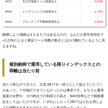
3472
大江戸温泉リート投資法人
-0.69%
8963
インヴィンシブル投資法人
-2.29%
8964
フロンティア不動産投資法人
-0.46%
銘柄により成績はまちまちではあるものの、なんだか前年末対比で
+5.23%だと云う東証リート指数の動きとはかけ離れているように見
えますね。
個別銘柄で運用している限りインデックスとの
乖離は当たり前
当たり前なのですけど、正直JREITを一括りにして捉えていたフシ
があって、十分検討できていなかったのは事実です。もちろん運用
資産の分野や、その時点での利回りの高さ、NAV倍率などで銘柄選
定をしてはいたのですが、いずれにしたってJREITはどれも同じよ
うな値動きをするものなんでしょと高を括っていました。