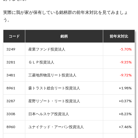
実際に我が家が保有している銘柄群の前年末対比を見てみましょ
う。
コード
銘柄
前年末対比
3249
産業ファンド投資法人
-5.70%
3281
ＧＬＰ投資法人
-9.35%
3481
三菱地所物流リート投資法人
-9.72%
8961
森トラスト総合リート投資法人
+1.98%
3287
星野リゾート・リート投資法人
+0.37%
3308
日本ヘルスケア投資法人
+8.23%
8960
ユナイテッド・アーバン投資法人
+7.46%