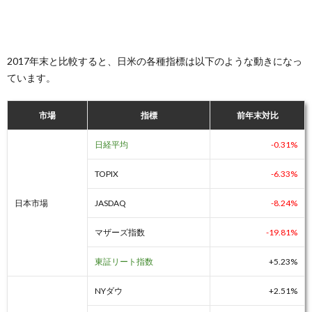
2017年末と比較すると、日米の各種指標は以下のような動きになっ
ています。
市場
指標
前年末対比
日経平均
-0.31%
TOPIX
-6.33%
日本市場
JASDAQ
-8.24%
マザーズ指数
-19.81%
東証リート指数
+5.23%
NYダウ
+2.51%