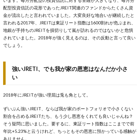
います。毎月分配型の投資信託に対する警鐘が大きくなり、毎月分
配型投資信託の花形であったJREIT関連のファンドからたくさん資
金が流出したと言われていました。大変良好な地合いが継続したと
言われる2017年、JREITは東証リート指数は1600割れが危ぶまれ、
地銀が手持ちのJREITを損切りして嵐が訪れるのではないかと危惧
されていました。2018年が強く見えるのは、その反動と言って良い
でしょう。
強いJRETI、でも我が家の恩恵はなんだか小さ
い
2018年にJREITが強い理屈は兎も角として。
ずいぶん強いJREIT、ならば我が家のポートフォリオで小さくない
割合を占めるJREITたち、もう少し恩恵をくれても良いじゃんね？
そう疑問に思いました。要するに、東証リート指数はここまでで前
年比+5.23%と云うけれど、ちっともその恩恵に預かっている感触が
ありません。