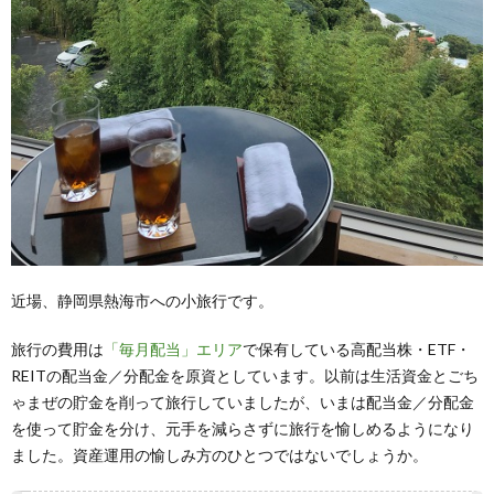
近場、静岡県熱海市への小旅行です。
旅行の費用は
「毎月配当」エリア
で保有している高配当株・ETF・
REITの配当金／分配金を原資としています。以前は生活資金とごち
ゃまぜの貯金を削って旅行していましたが、いまは配当金／分配金
を使って貯金を分け、元手を減らさずに旅行を愉しめるようになり
ました。資産運用の愉しみ方のひとつではないでしょうか。