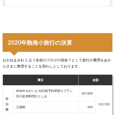
2020年熱海小旅行の決算
おかねまみれ と云う名前のブログの宿命？として旅行の費用をあか
らさまに整理することを習わしとしております。
費目
金額
ATAMI せかいえ 30日前予約早割りプラン
107,800
月の道 肉料理ひとしお
宿
泊
113,150
入湯税
300
費