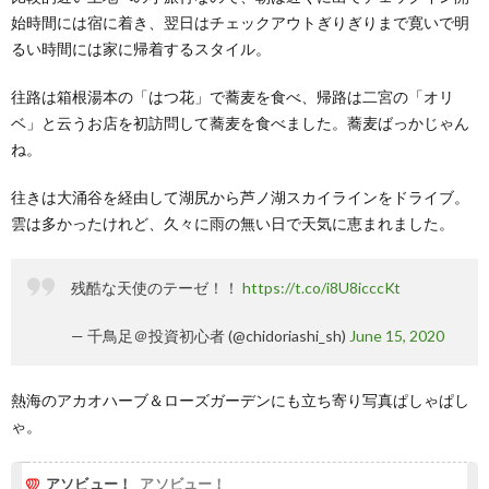
始時間には宿に着き、翌日はチェックアウトぎりぎりまで寛いで明
るい時間には家に帰着するスタイル。
往路は箱根湯本の「はつ花」で蕎麦を食べ、帰路は二宮の「オリ
ベ」と云うお店を初訪問して蕎麦を食べました。蕎麦ばっかじゃん
ね。
往きは大涌谷を経由して湖尻から芦ノ湖スカイラインをドライブ。
雲は多かったけれど、久々に雨の無い日で天気に恵まれました。
残酷な天使のテーゼ！！
https://t.co/i8U8icccKt
— 千鳥足＠投資初心者 (@chidoriashi_sh)
June 15, 2020
熱海のアカオハーブ＆ローズガーデンにも立ち寄り写真ぱしゃぱし
ゃ。