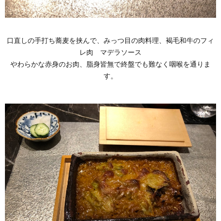
口直しの手打ち蕎麦を挟んで、みっつ目の肉料理、褐毛和牛のフィ
レ肉 マデラソース
やわらかな赤身のお肉、脂身皆無で終盤でも難なく咽喉を通りま
す。