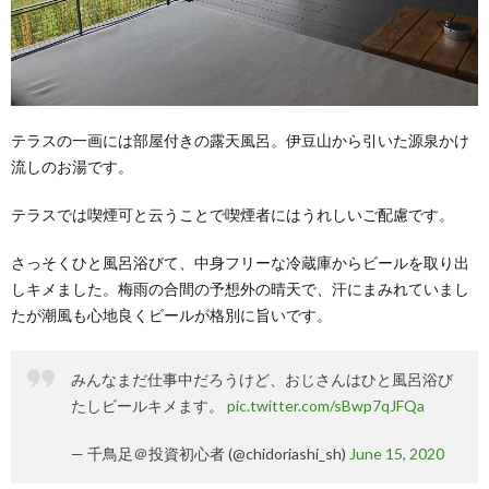
テラスの一画には部屋付きの露天風呂。伊豆山から引いた源泉かけ
流しのお湯です。
テラスでは喫煙可と云うことで喫煙者にはうれしいご配慮です。
さっそくひと風呂浴びて、中身フリーな冷蔵庫からビールを取り出
しキメました。梅雨の合間の予想外の晴天で、汗にまみれていまし
たが潮風も心地良くビールが格別に旨いです。
みんなまだ仕事中だろうけど、おじさんはひと風呂浴び
たしビールキメます。
pic.twitter.com/sBwp7qJFQa
— 千鳥足＠投資初心者 (@chidoriashi_sh)
June 15, 2020