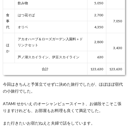
飲み物
5,050
食
はつ花そば
2,700
事
7,050
代
オリベ
4,350
アカオハーブ＆ローズガーデン入園料＋ド
2,800
ほ
リンクセット
3,430
か
芦ノ湖スカイライン、伊豆スカイライン
630
合計
123,630
123,630
今回はきちんと予算立てせずに決めた旅行でしたが、ほぼほぼ宿代
の小旅行でした。
ATAMI せかいえ のオーシャンビュースイート、お値段そこそこ張
りますけれども、お部屋もお料理も良くて満足でした。
また行きたいお宿だねえと夫婦で話をしています。