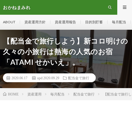
おかねまみれ
ABOUT
資産運用方針
資産運用報告
目的別貯蓄
毎月配当
【配当金で旅行しよう】新コロ明けの
久々の小旅行は熱海の人気のお宿
「ATAMI せかいえ」。
2020.06.17
upd:2020.09.29
配当金で旅行
資産運用
毎月配当
配当金で旅行
【配当金で旅行し
HOME