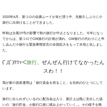
2020年6月、新コロの自粛ムードが未だ漂う中、先般久しぶりに小
旅行に出掛けることができました。
昨秋は台風19号の影響で秋の旅行が中止となりました。今年になっ
てからは、新コロでGW旅行の計画が潰れ、GW旅行の代わりにと申
し込んだ小旅行も緊急事態宣言の全国拡大をもって水泡と化しまし
た。
(ﾟДﾟ)ｸﾜｯ＜
旅行
、ぜんぜん行けてなかったん
スわ！！
我が家の資産運用は「旅行資金を得ること」を目的のひとつにして
います。
旅行に出られずにいるのに配当金は入り、家計上は既に支出した扱
いの「旅行貯金」が銀行口座に積み上がっていく…。その様子を眺