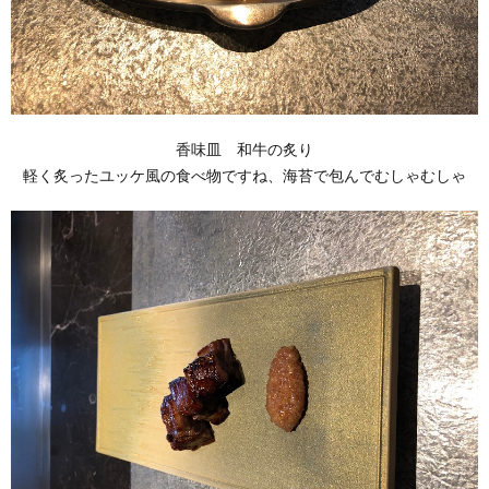
香味皿 和牛の炙り
軽く炙ったユッケ風の食べ物ですね、海苔で包んでむしゃむしゃ