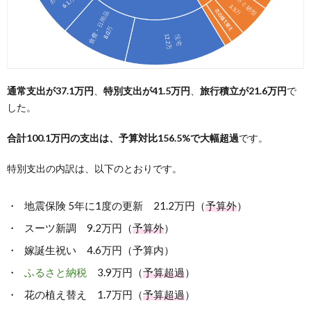
通常支出が37.1万円
、
特別支出が41.5万円
、
旅行積立が21.6万円
で
した。
合計100.1万円の支出は、予算対比156.5%で大幅超過
です。
特別支出の内訳は、以下のとおりです。
地震保険 5年に1度の更新 21.2万円（
予算外
）
スーツ新調 9.2万円（
予算外
）
嫁誕生祝い 4.6万円（予算内）
ふるさと納税
3.9万円（
予算超過
）
花の植え替え 1.7万円（
予算超過
）