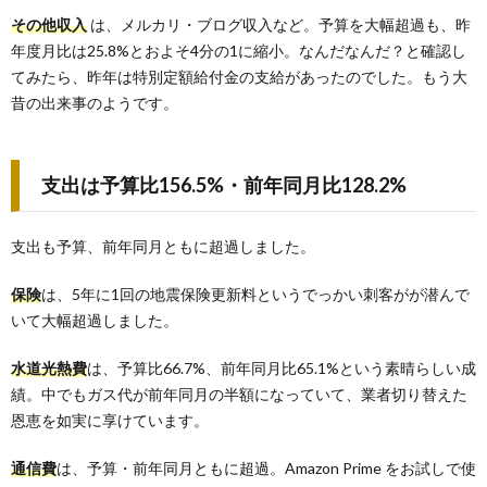
その他収入
は、メルカリ・ブログ収入など。予算を大幅超過も、昨
年度月比は25.8%とおよそ4分の1に縮小。なんだなんだ？と確認し
てみたら、昨年は特別定額給付金の支給があったのでした。もう大
昔の出来事のようです。
支出は予算比156.5%・前年同月比128.2%
支出も予算、前年同月ともに超過しました。
保険
は、5年に1回の地震保険更新料というでっかい刺客がが潜んで
いて大幅超過しました。
水道光熱費
は、予算比66.7%、前年同月比65.1%という素晴らしい成
績。中でもガス代が前年同月の半額になっていて、業者切り替えた
恩恵を如実に享けています。
通信費
は、予算・前年同月ともに超過。Amazon Prime をお試しで使