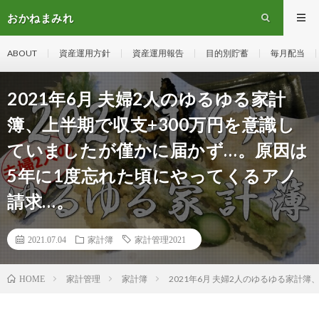
おかねまみれ
ABOUT
資産運用方針
資産運用報告
目的別貯蓄
毎月配当
2021年6月 夫婦2人のゆるゆる家計
簿、上半期で収支+300万円を意識し
ていましたが僅かに届かず…。原因は
5年に1度忘れた頃にやってくるアノ
請求…。
2021.07.04
家計簿
家計管理2021
家計管理
家計簿
2021年6月 夫婦2人のゆるゆる家計
HOME