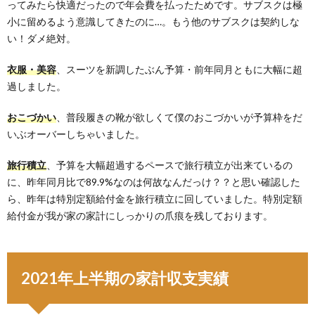
ってみたら快適だったので年会費を払ったためです。サブスクは極
小に留めるよう意識してきたのに…。もう他のサブスクは契約しな
い！ダメ絶対。
衣服・美容
、スーツを新調したぶん予算・前年同月ともに大幅に超
過しました。
おこづかい
、普段履きの靴が欲しくて僕のおこづかいが予算枠をだ
いぶオーバーしちゃいました。
旅行積立
、予算を大幅超過するペースで旅行積立が出来ているの
に、昨年同月比で89.9%なのは何故なんだっけ？？と思い確認した
ら、昨年は特別定額給付金を旅行積立に回していました。特別定額
給付金が我が家の家計にしっかりの爪痕を残しております。
2021年上半期の家計収支実績