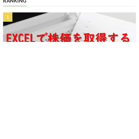
RANKING
【EXCELで株価取得】マクロ要らず！銘柄・日付指定で株価を取得する
ツール
2019.05.22
おかねの管理ツール