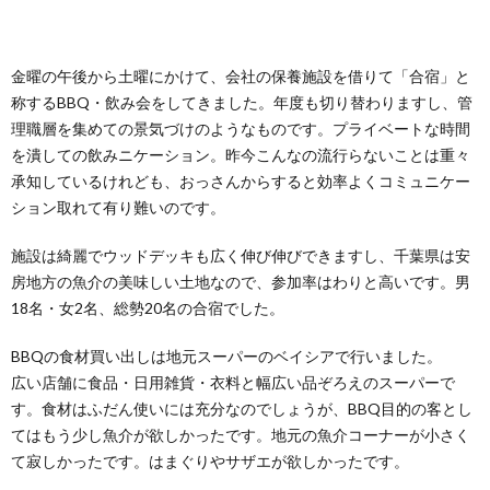
金曜の午後から土曜にかけて、会社の保養施設を借りて「合宿」と
称するBBQ・飲み会をしてきました。年度も切り替わりますし、管
理職層を集めての景気づけのようなものです。プライベートな時間
を潰しての飲みニケーション。昨今こんなの流行らないことは重々
承知しているけれども、おっさんからすると効率よくコミュニケー
ション取れて有り難いのです。
施設は綺麗でウッドデッキも広く伸び伸びできますし、千葉県は安
房地方の魚介の美味しい土地なので、参加率はわりと高いです。男
18名・女2名、総勢20名の合宿でした。
BBQの食材買い出しは地元スーパーのベイシアで行いました。
広い店舗に食品・日用雑貨・衣料と幅広い品ぞろえのスーパーで
す。食材はふだん使いには充分なのでしょうが、BBQ目的の客とし
てはもう少し魚介が欲しかったです。地元の魚介コーナーが小さく
て寂しかったです。はまぐりやサザエが欲しかったです。