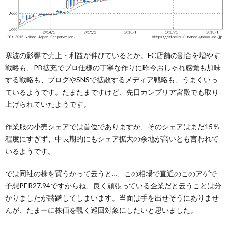
寒波の影響で売上・利益が伸びているとか。FC店舗の割合を増やす
戦略も、PB拡充でプロ仕様の丁寧な作りに昨今おしゃれ感覚も加味
する戦略も、ブログやSNSで拡散するメディア戦略も、うまくいっ
ているようです。たまたまですけど、先日カンブリア宮殿でも取り
上げられていたようです。
作業服の小売シェアでは首位でありますが、そのシェアはまだ15％
程度にすぎず、中長期的にもシェア拡大の余地が高いとも言われて
いるようです。
では同社の株を買うかって云うと…、この相場で直近のこのアゲで
予想PER27.94ですからね、良く頑張っている企業だと云うことは分
かりましたが躊躇してしまいます。当面は手を出せそうにありませ
んが、たまーに株価を覗く巡回対象にしたいと思いました。