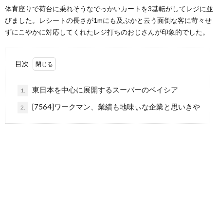
体育座りで荷台に乗れそうなでっかいカートを3基転がしてレジに並
びました。レシートの長さが1mにも及ぶかと云う面倒な客に苛々せ
ずにこやかに対応してくれたレジ打ちのおじさんが印象的でした。
目次
東日本を中心に展開するスーパーのベイシア
1.
[7564]ワークマン、業績も地味ぃな企業と思いきや
2.