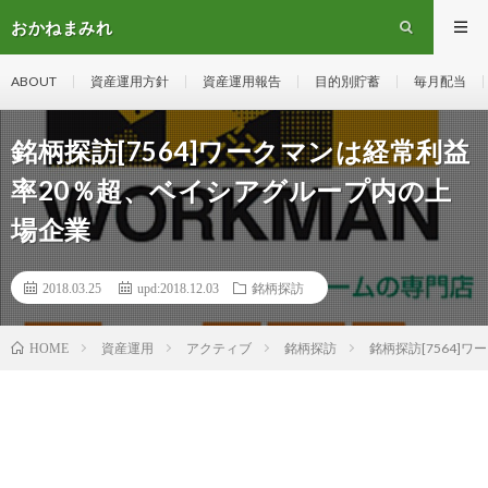
おかねまみれ
ABOUT
資産運用方針
資産運用報告
目的別貯蓄
毎月配当
銘柄探訪[7564]ワークマンは経常利益
率20％超、ベイシアグループ内の上
場企業
2018.03.25
upd:2018.12.03
銘柄探訪
資産運用
アクティブ
銘柄探訪
銘柄探訪[7564]
HOME