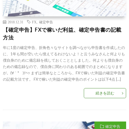
2018.12.31
FX
,
確定申告
【確定申告】FXで稼いだ利益、確定申告書の記載
方法
年に1度の確定申告、折角色々なサイトを調べながら申告書を作成したの
に、1年も間が空いたら憶えてるわけないよ！と云うみなさんと何よりも
僕自身のために備忘録を残しておくこととしました。何よりも僕自身の
ための備忘録なので、僕自身に関わりのある範囲でのまとめになります
が。(∀｀*ゞ)ﾃﾍｯ まずは簡単なところから、FXで稼いだ利益の確定申告書
の記載方法です。 FXで稼いだ利益の確定申告のポイントは以下4点 […]
続きを読む
確定申告