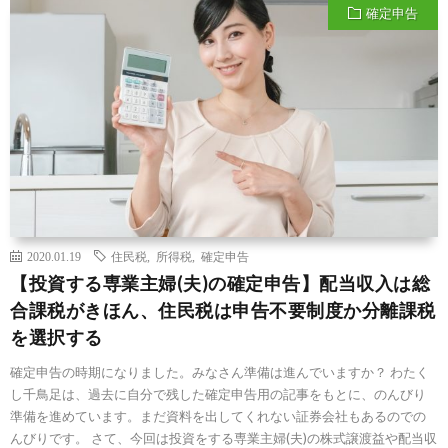
確定申告
2020.01.19
住民税
,
所得税
,
確定申告
【投資する専業主婦(夫)の確定申告】配当収入は総
合課税がきほん、住民税は申告不要制度か分離課税
を選択する
確定申告の時期になりました。みなさん準備は進んでいますか？ わたく
し千鳥足は、過去に自分で残した確定申告用の記事をもとに、のんびり
準備を進めています。まだ資料を出してくれない証券会社もあるのでの
んびりです。 さて、今回は投資をする専業主婦(夫)の株式譲渡益や配当収