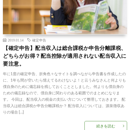
2019.01.14
確定申告
【確定申告】配当収入は総合課税か申告分離課税、
どちらがお得？配当控除が適用されない配当収入に
要注意。
年に1度の確定申告、折角色々なサイトを調べながら申告書を作成したの
に、1年も間が空いたら憶えてるわけないよ！と云うみなさんと何よりも
僕自身のために備忘録を残しておくこととしました。何よりも僕自身の
ための備忘録なので、僕自身に関わりのある範囲でのまとめになりま
す。 今回は、配当収入の税金の支払い方について整理しておきます。 配
当収入は総合課税か申告分離課税か？ 配当収入については、源泉徴収あ
りの場合 […]
続きを読む