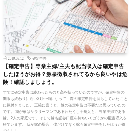
2019.03.12
確定申告
【確定申告】専業主婦/主夫も配当収入は確定申告
したほうがお得？源泉徴収されてるから良いやは危
険！確認しましょう。
すでに確定申告は終わったものと高を括っていたのですが、確定申告の
期限も終わりに近い3月中旬になって、嫁の確定申告を漏らしていた こと
に気付きました。 正確に言うと、嫁の確定申告は不要だと思っていたの
です。 我が家はサラリーマンであるわたくし千鳥足と、専業主婦である
嫁、2人の家庭です。そして嫁も証券口座を持ちいくばくかの配当収入を
得ています。 我が家の場合、僕だけでなく嫁も確定申告をしたほうが得
であ […]