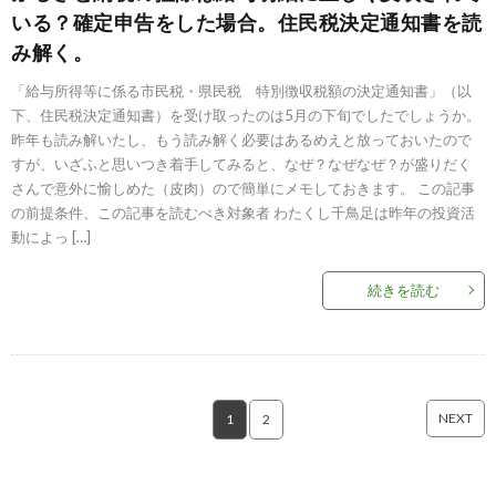
いる？確定申告をした場合。住民税決定通知書を読
み解く。
「給与所得等に係る市民税・県民税 特別徴収税額の決定通知書」（以
下、住民税決定通知書）を受け取ったのは5月の下旬でしたでしょうか。
昨年も読み解いたし、もう読み解く必要はあるめえと放っておいたので
すが、いざふと思いつき着手してみると、なぜ？なぜなぜ？が盛りだく
さんで意外に愉しめた（皮肉）ので簡単にメモしておきます。 この記事
の前提条件、この記事を読むべき対象者 わたくし千鳥足は昨年の投資活
動によっ […]
続きを読む
NEXT
1
2