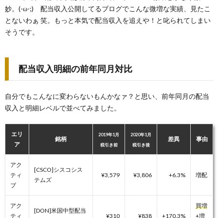
妙。(-ω-;) 配当収入公開してるブログでこんな微増な実績、見たこ
とないわぁ 笑。もっと本気で配当収入を追えや！と叱られてしまい
そうです。
配当収入明細の前年同月対比
自分でもこんなに変わらないもんかなァ？と思い、前年同月の配当
収入と明細レベルで並べてみました。
エリ
2019年1月
2020年1月
銘柄
差異
事由
ア
税引き前
税引き後
アク
[CSCO]シスコシス
ティ
¥3,579
¥3,806
+6.3%
増配
テムズ
ブ
アク
買増
[DON]米国中型配当
ティ
¥310
¥838
+170.3%
+増