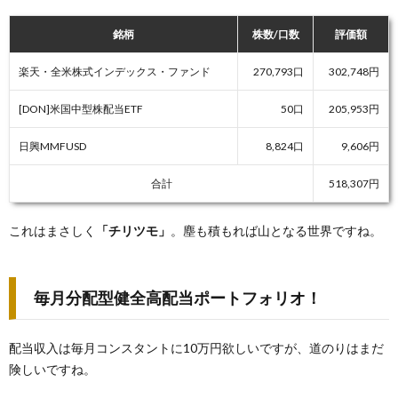
銘柄
株数/口数
評価額
楽天・全米株式インデックス・ファンド
270,793口
302,748円
[DON]米国中型株配当ETF
50口
205,953円
日興MMFUSD
8,824口
9,606円
合計
518,307円
これはまさしく
「チリツモ」
。塵も積もれば山となる世界ですね。
毎月分配型健全高配当ポートフォリオ！
配当収入は毎月コンスタントに10万円欲しいですが、道のりはまだ
険しいですね。