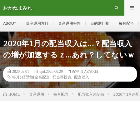
おかねまみれ
ABOUT
資産運用方針
資産運用報告
目的別貯蓄
毎月配当
2020年1月の配当収入は…？配当収入
の増が加速するｚ…あれ？してないｗ
2020.02.01
upd:2020.06.29
配当収入の記録
毎月分配型健全高配当
,
配当再投資
,
配当収入
資産運用
毎月配当
配当収入の記録
2020年1月
HOME