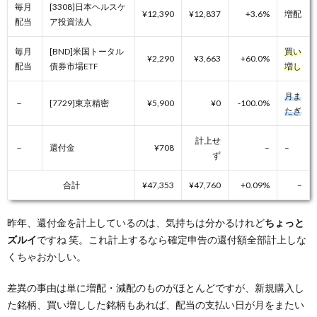
毎月
[3308]日本ヘルスケ
¥12,390
¥12,837
+3.6%
増配
配当
ア投資法人
毎月
[BND]米国トータル
買い
¥2,290
¥3,663
+60.0%
配当
債券市場ETF
増し
月ま
－
[7729]東京精密
¥5,900
¥0
-100.0%
たぎ
計上せ
－
還付金
¥708
–
–
ず
合計
¥47,353
¥47,760
+0.09%
–
昨年、還付金を計上しているのは、気持ちは分かるけれど
ちょっと
ズルイ
ですね 笑。これ計上するなら確定申告の還付額全部計上しな
くちゃおかしい。
差異の事由は単に増配・減配のものがほとんどですが、新規購入し
た銘柄、買い増しした銘柄もあれば、配当の支払い日が月をまたい