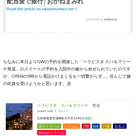
ちなみに本日よりGWの予約を開放した「ベラビスタ スパ＆マリー
ナ尾道」のスイートの予約を入院中の嫁から命ぜられていたのです
が、OPENの9時から電話かけまくるも一切繋がらず…。甘んじて嫁
の叱責を受けようかと思います。涙
ベラビスタ スパ＆マリーナ 尾道
posted with
トマレバ
広島県尾道市浦崎町大平木1344-2
[地図]
楽天トラベル
じゃらん
JTB
knt
一休
るるぶ
Yahoo!トラベル