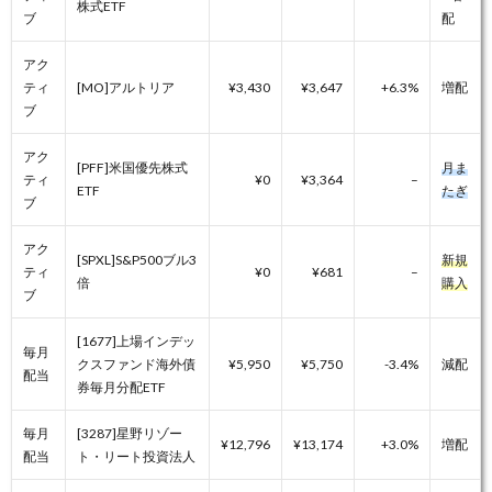
株式ETF
ブ
配
アク
ティ
[MO]アルトリア
¥3,430
¥3,647
+6.3%
増配
ブ
アク
[PFF]米国優先株式
月ま
ティ
¥0
¥3,364
–
ETF
たぎ
ブ
アク
[SPXL]S&P500ブル3
新規
ティ
¥0
¥681
–
倍
購入
ブ
[1677]上場インデッ
毎月
クスファンド海外債
¥5,950
¥5,750
-3.4%
減配
配当
券毎月分配ETF
毎月
[3287]星野リゾー
¥12,796
¥13,174
+3.0%
増配
配当
ト・リート投資法人