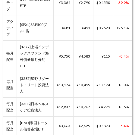
ティ
¥3,364
¥2,790
$0.1550
-39.9%
ETF
ブ
アク
[SPXL]S&P500ブ
ティ
¥681
¥491
$0.2623
+26.1%
ル3倍
ブ
[1677]上場インデ
毎月
ックスファンド海
¥5,750
¥4,583
¥115
-3.4%
配当
外債券毎月分配
ETF
[3287]星野リゾー
毎月
ト・リート投資法
¥13,174
¥10,499
¥13,174
+3.0%
配当
人
毎月
[3308]日本ヘルス
¥12,837
¥10,767
¥4,279
+3.6%
配当
ケア投資法人
毎月
[BND]米国トータ
¥3,663
¥2,629
$0.1873
-5.4%
配当
ル債券市場ETF