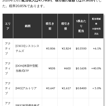
2020年1月の
配当収入は47,760円
、
税引後の金額では37,803円
でし
た。税率20.85%であります。
配当増減
1株あた
エリ
税引き
税引き
率
銘柄
り
ア
前
後
※前年同
配当
月比
アク
[CSCO]シスコシス
ティ
¥3,806
¥2,824
$0.3500
+6.1%
テムズ
ブ
アク
[DON]米国中型配
ティ
¥838
¥603
$0.1638
+40.0%
当株式ETF
ブ
アク
ティ
[MO]アルトリア
¥3,647
¥2,617
$0.8400
＋5.0%
ブ
アク
[PFF]米国優先株式