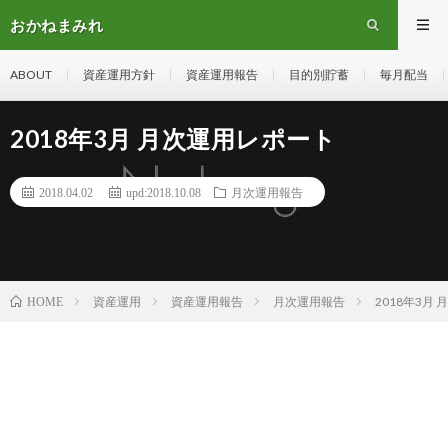
おかねまみれ
ABOUT
資産運用方針
資産運用報告
目的別貯蓄
毎月配当
2018年3月 月次運用レポート
2018.04.02
upd:2018.10.08
月次運用報告
資産運用
資産運用報告
月次運用報告
2018年3月
HOME