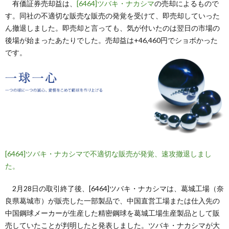
有価証券売却益は、
[6464]ツバキ・ナカシマ
の売却によるもので
す。同社の不適切な販売な販売の発覚を受けて、即売却していった
ん撤退しました。即売却と言っても、気が付いたのは翌日の市場の
後場が始まったあたりでした。売却益は+46,460円でショボかった
です。
[6464]ツバキ・ナカシマで不適切な販売が発覚、速攻撤退しまし
た。
2月28日の取引終了後、[6464]ツバキ・ナカシマは、葛城工場（奈
良県葛城市）が販売した一部製品で、中国直営工場または仕入先の
中国鋼球メーカーが生産した精密鋼球を葛城工場生産製品として販
売していたことが判明したと発表しました。ツバキ・ナカシマが大