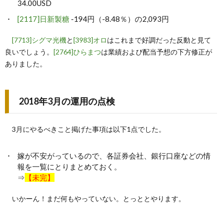
34.00USD
[2117]日新製糖
-194円（-8.48％）の2,093円
[7713]シグマ光機
と
[3983]オロ
はこれまで好調だった反動と見て
良いでしょう。
[2764]ひらまつ
は業績および配当予想の下方修正が
ありました。
2018年3月の運用の点検
3月にやるべきこと掲げた事項は以下1点でした。
嫁が不安がっているので、各証券会社、銀行口座などの情
報を一覧にとりまとめておく。
⇒
【未完】
いかーん！まだ何もやっていない。とっととやります。