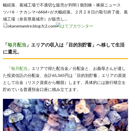
幅続落、葛城工場で不適切な販売が判明 | 個別株 – 株探ニュース
ツバキ・ナカシマ<6464>が大幅続落。２月２８日の取引終了後、葛
城工場（奈良県葛城市）が販売し…
okanemamire.blog.fc2.com
「
毎月配当
」エリアの収入は「目的別貯蓄」へ移して生活
に還元。
「
毎月配当
」エリアで得た配当金／分配金と、お義母さんが遺し
た投資信託の分配金、合計65,365円は「目的別貯蓄」エリアの原資
として出金（リスク資産から離脱）します。具体的には旅行積立を
貯めている普通預金口座に積み立てます。