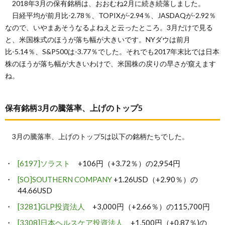
2018年3月の保有銘柄は、おおむね2月に続き続落しました。
日経平均が前月比-2.78％、TOPIXが-2.94％、JASDAQが-2.92％
なので、いやまあそうなるよねえと云ったところ。3月だけで見る
と、米国株式のほうが落ち幅が大きいです。NYダウは前月
比-5.14％、S&P500は-3.77％でした。それでも2017年末比では日本
株のほうが落ち幅が大きいわけで、米国株の戻りの早さが窺えます
ね。
保有銘柄3月の騰落率、上げのトップ5
3月の騰落率、上げのトップ5は以下の銘柄たちでした。
[6197]ソラスト
+106円（+3.72％）の2,954円
[SO]SOUTHERN COMPANY
+1.26USD（+2.90％）の
44.66USD
[3281]GLP投資法人
+3,000円（+2.66％）の115,700円
[3308]日本ヘルスケア投資法人
+1,500円（+0.87％)の