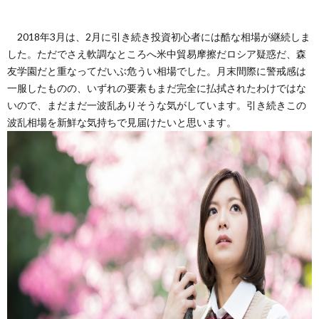
2018年3月は、2月に引き続き投資初心者には酷な相場が継続しま
した。ただでさえ軟調なところへ米中貿易摩擦だロシア疑惑だ、森
友学園だと重なってだいぶ危うい相場でした。月末間際に警戒感は
一服したものの、いずれの要素もまだ完全に払拭されたわけではな
いので、まだまだ一波乱ありそうな気がしています。引き続きこの
波乱相場を新鮮な気持ちで見届けたいと思います。