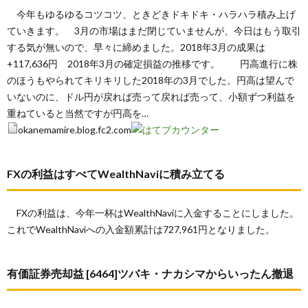
今年もゆるゆるコツコツ、ときどきドキドキ・ハラハラ積み上げ
ていきます。 3月の市場はまだ閉じていませんが、今日はもう取引
する気が無いので、早々に締めました。2018年3月の成果は
+117,636円 2018年3月の確定損益の推移です。 円高進行に株
のほうもやられてキリキリした2018年の3月でした。円高は望んで
いないのに、ドル円が戻れば売って戻れば売って、小額ずつ利益を
重ねていると当然ですが円高を…
okanemamire.blog.fc2.com
FXの利益はすべてWealthNaviに積み立てる
FXの利益は、今年一杯はWealthNaviに入金することにしました。
これでWealthNaviへの入金額累計は727,961円となりました。
有価証券売却益 [6464]ツバキ・ナカシマからいったん撤退