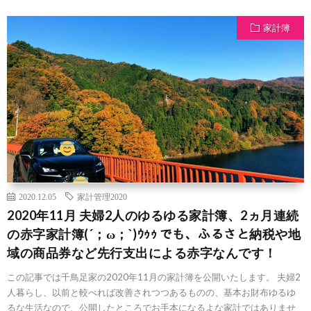
家計簿
2020.12.05
家計管理2020
2020年11月 夫婦2人のゆるゆる家計簿、2ヵ月連続
の赤字家計簿(´；ω；`)ｳｩｩ でも、ふるさと納税や地
域の商品券など先行支出による赤字なんです！
この記事では千鳥足家の2020年11月の家計簿を公開いたします。 夫婦2
人暮らし、以前と較べれば改善されつつあるものの、基本お財布ゆるゆ
るな生活なので、公開したところでお手本になるよな家計ではありませ