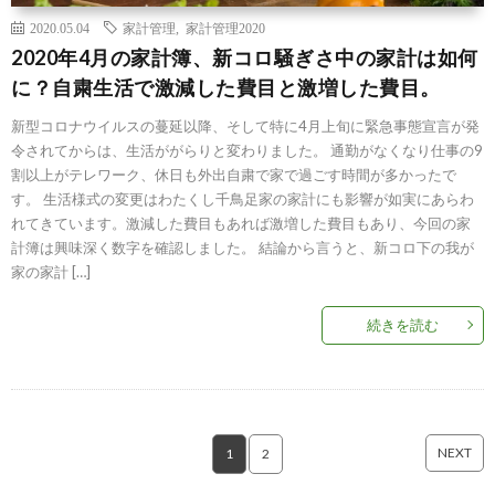
2020.05.04
家計管理
,
家計管理2020
2020年4月の家計簿、新コロ騒ぎさ中の家計は如何
に？自粛生活で激減した費目と激増した費目。
新型コロナウイルスの蔓延以降、そして特に4月上旬に緊急事態宣言が発
令されてからは、生活ががらりと変わりました。 通勤がなくなり仕事の9
割以上がテレワーク、休日も外出自粛で家で過ごす時間が多かったで
す。 生活様式の変更はわたくし千鳥足家の家計にも影響が如実にあらわ
れてきています。激減した費目もあれば激増した費目もあり、今回の家
計簿は興味深く数字を確認しました。 結論から言うと、新コロ下の我が
家の家計 […]
続きを読む
NEXT
1
2