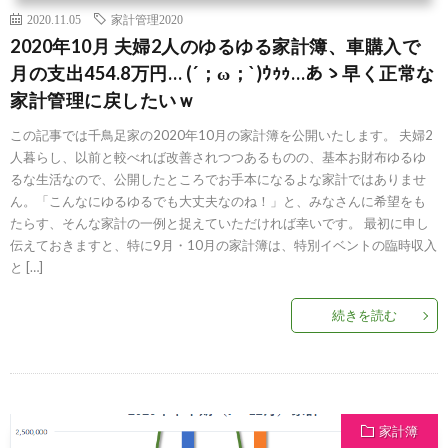
2020.11.05
家計管理2020
2020年10月 夫婦2人のゆるゆる家計簿、車購入で
月の支出454.8万円… (´；ω；`)ｳｩｩ…あゝ早く正常な
家計管理に戻したいｗ
この記事では千鳥足家の2020年10月の家計簿を公開いたします。 夫婦2
人暮らし、以前と較べれば改善されつつあるものの、基本お財布ゆるゆ
るな生活なので、公開したところでお手本になるよな家計ではありませ
ん。「こんなにゆるゆるでも大丈夫なのね！」と、みなさんに希望をも
たらす、そんな家計の一例と捉えていただければ幸いです。 最初に申し
伝えておきますと、特に9月・10月の家計簿は、特別イベントの臨時収入
と […]
続きを読む
家計簿