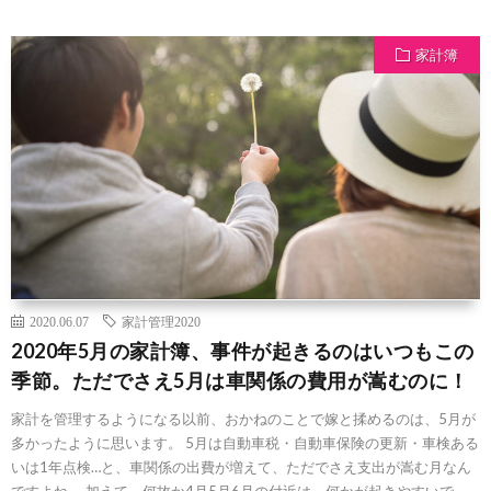
家計簿
2020.06.07
家計管理2020
2020年5月の家計簿、事件が起きるのはいつもこの
季節。ただでさえ5月は車関係の費用が嵩むのに！
家計を管理するようになる以前、おかねのことで嫁と揉めるのは、5月が
多かったように思います。 5月は自動車税・自動車保険の更新・車検ある
いは1年点検…と、車関係の出費が増えて、ただでさえ支出が嵩む月なん
ですよね。 加えて、何故か4月5月6月の付近は、何かが起きやすいで