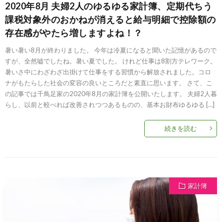
2020年8月 夫婦2人のゆるゆる家計簿、定期代ちう
課税対象外のおかねが消えると給与明細で控除額の
存在感がやたら増しますよね！？
暑い暑い8月が終わりました。 今年は冷夏になると聞いた記憶があるので
すが、全然嘘でしたね。暑い夏でした。 けれど仕事は8割方テレワーク。
暑いさ中にわざわざ出掛けて仕事をする習慣から解放されました。コロ
ナがもたらした社会の変容の良いところだと素直に思います。 さて、こ
の記事では千鳥足家の2020年8月の家計簿を公開いたします。 夫婦2人暮
らし、以前と較べれば改善されつつあるものの、基本お財布ゆるゆる […]
続きを読む
家計簿