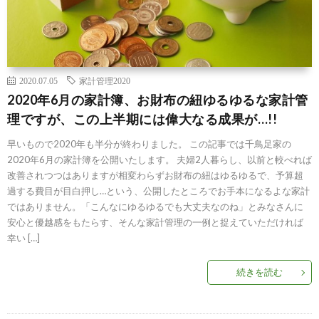
2020.07.05
家計管理2020
2020年6月の家計簿、お財布の紐ゆるゆるな家計管
理ですが、この上半期には偉大なる成果が…!!
早いもので2020年も半分が終わりました。 この記事では千鳥足家の
2020年6月の家計簿を公開いたします。 夫婦2人暮らし、以前と較べれば
改善されつつはありますが相変わらずお財布の紐はゆるゆるで、予算超
過する費目が目白押し…という、公開したところでお手本になるよな家計
ではありません。「こんなにゆるゆるでも大丈夫なのね」とみなさんに
安心と優越感をもたらす、そんな家計管理の一例と捉えていただければ
幸い […]
続きを読む