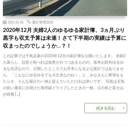
2021.01.03
家計管理2020
2020年12月 夫婦2人のゆるゆる家計簿、3ヵ月ぶり
黒字も収支予算は未達！さて下半期の実績は予算に
収まったのでしょうか…？！
この記事では千鳥足家の2020年12月の家計簿を公開いたします。 夫婦2
人暮らし、以前と較べれば改善されつつあるものの、基本お財布ゆるゆ
るな生活なので、公開したところでお手本になるよな家計ではありませ
ん。「こんなにゆるゆるでも大丈夫なのね！」と、みなさんに希望をも
たらす、そんな家計の一例と捉えていただければ幸いです。 写真は天気
の良い週末に出掛けた海岸線ドライブしたときの一枚。江の島と富士山
が綺麗 […]
続きを読む