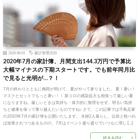
2020.08.05
家計管理2020
2020年7月の家計簿、月間支出144.3万円で予算比
大幅マイナスの下期スタートです。でも前年同月比
で見ると光明が…？！
7月の終わりとともに梅雨が明けて、夏がやって参りました。 夏！暑い！
マスクとセットでもっと暑い！！ 新コロの感染拡大も相俟って厳しい夏
になりますね。厳しいときは気持ち・体力的に無理をせず、明るい気持
ちと健康を保って乗り越えたいものですね♪ さて、この記事では千鳥足家
の2020年7月の家計簿を公開いたします。 夫婦2人暮らし、以前と較べれ
ば改善されつつあるものの、7月はイベント盛り盛りでいつもに増し […]
続きを読む