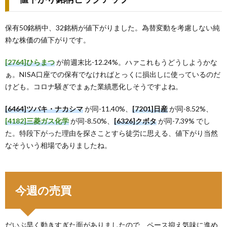
保有50銘柄中、32銘柄が値下がりました。為替変動を考慮しない純
粋な株価の値下がりです。
[2764]ひらまつ
が前週末比-12.24%。ハァこれもうどうしようかな
ぁ。NISA口座での保有でなければとっくに損出しに使っているのだ
けども。コロナ騒ぎでまぁた業績悪化しそうですよね。
[6464]ツバキ・ナカシマ
が同-11.40%、
[7201]日産
が同-8.52%、
[4182]三菱ガス化学
が同-8.50%、
[6326]クボタ
が同-7.39% でし
た。特段下がった理由を探さことすら徒労に思える、値下がり当然
なそういう相場でありましたね。
今週の売買
だいぶ早く動きすぎた面がありましたので、ペース抑え気味に進め