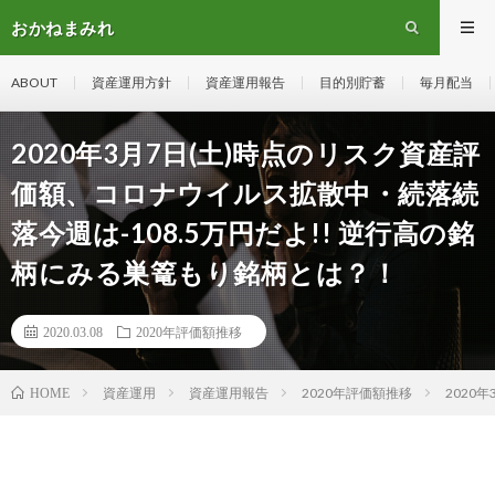
おかねまみれ
ABOUT
資産運用方針
資産運用報告
目的別貯蓄
毎月配当
2020年3月7日(土)時点のリスク資産評
価額、コロナウイルス拡散中・続落続
落今週は-108.5万円だよ!! 逆行高の銘
柄にみる巣篭もり銘柄とは？！
2020.03.08
2020年評価額推移
資産運用
資産運用報告
2020年評価額推移
2020
HOME