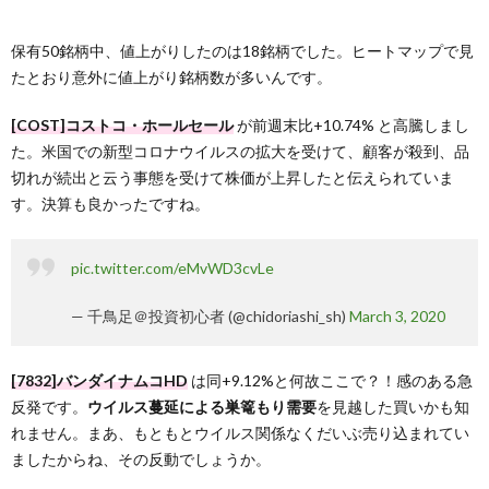
保有50銘柄中、値上がりしたのは18銘柄でした。ヒートマップで見
たとおり意外に値上がり銘柄数が多いんです。
[COST]コストコ・ホールセール
が前週末比+10.74% と高騰しまし
た。米国での新型コロナウイルスの拡大を受けて、顧客が殺到、品
切れが続出と云う事態を受けて株価が上昇したと伝えられていま
す。決算も良かったですね。
pic.twitter.com/eMvWD3cvLe
— 千鳥足＠投資初心者 (@chidoriashi_sh)
March 3, 2020
[7832]バンダイナムコHD
は同+9.12%と何故ここで？！感のある急
反発です。
ウイルス蔓延による巣篭もり需要
を見越した買いかも知
れません。まあ、もともとウイルス関係なくだいぶ売り込まれてい
ましたからね、その反動でしょうか。