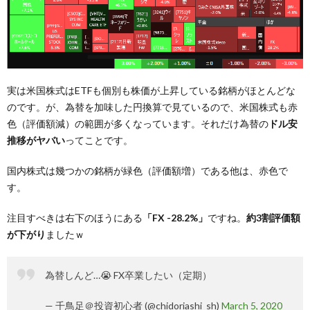
実は米国株式はETFも個別も株価が上昇している銘柄がほとんどな
のです。が、為替を加味した円換算で見ているので、米国株式も赤
色（評価額減）の範囲が多くなっています。それだけ為替の
ドル安
推移がヤバい
ってことです。
国内株式は幾つかの銘柄が緑色（評価額増）である他は、赤色で
す。
注目すべきは右下のほうにある
「FX -28.2%」
ですね。
約3割評価額
が下がり
ましたｗ
為替しんど…😭 FX卒業したい（定期）
— 千鳥足＠投資初心者 (@chidoriashi_sh)
March 5, 2020