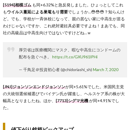
[5194]相模ゴム
も同+6.32%と急反発しました。ひょっとしてこれ
も
ウイルス蔓延による巣篭もり需要
でしょうか…😳😳😳？知らんけ
ど。でも、学校が一斉休校になって、親の居ない家に中高生が居る
わけじゃないですか、これ絶対避妊具必要ですよね！まあでも、同
社の高級品は中高生向けではないですけどね…ｗ
厚労省は医療機関にマスク、暇な中高生にコンドームの
配布を急ぐべき。
https://t.co/GXU961lPHi
— 千鳥足＠投資初心者 (@chidoriashi_sh)
March 7, 2020
[JNJ]ジョンソンエンドジョンソン
が同+5.61%でした。米国民主党
の大統領選候補選びでバイデン氏が躍進し、ヘルスケア系の株が大
幅高となりましたね。ほか、
[7713]シグマ光機
が同+4.91%でし
た。
値下がり銘柄ピックアップ