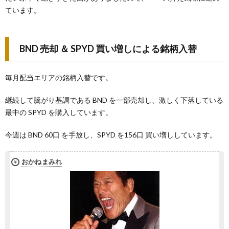
ています。
BND 売却 ＆ SPYD 買い増しによる銘柄入替
毎月配当エリアの銘柄入替です。
継続して騰がり基調である BND を一部売却し、激しく下落している
最中の SPYD を購入しています。
今週は BND 60口 を手放し、SPYD を156口 買い増ししています。