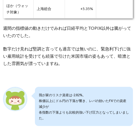
ほか（ウォッ
上海総合
+5.35%
チ対象）
週間の指標値の動きだけでみれば日経平均とTOPIX以外は騰がって
いたのでした。
数字だけ見れば堅調と言っても過言では無いのに、緊急利下げに強
い雇用統計を受けても続落で引けた米国市場の姿もあって、暗澹と
した雰囲気が漂っていますね。
我が家のリスク資産は-2.82%。
株価以上にドル円の下落が響き、レバの効いたFXでの資産
減少が
各指数の下落よりも比較的強い下げ圧力となってしまいまし
た。