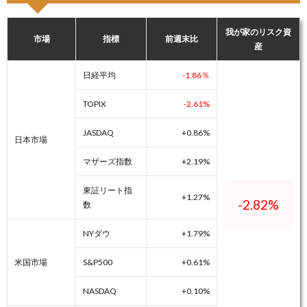
我が家のリスク資
市場
指標
前週末比
産
日経平均
-1.86％
TOPIX
-2.61%
JASDAQ
+0.86%
日本市場
マザーズ指数
+2.19%
東証リート指
+1.27%
-2.82%
数
NYダウ
+1.79%
米国市場
S&P500
+0.61%
NASDAQ
+0.10%