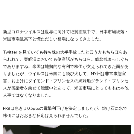
新型コロナウイルスは世界に向けて絶賛拡散中で、日本市場続落・
米国市場乱高下と慌ただしい相場になってきました。
Twitter を見ていても持ち株の大半手放したと云う方もちらほらあ
らわれて、実経済においても倒産話がちらほら。総悲観まっしぐら
でありますね。米国は地勢的な有利で株価が支えられてきた面があ
りましたが、ウイルスは米国にも飛び火して、NY州は非常事態宣
言、おまけにダイモンド・プリンセスの姉妹船グランド・プリンセ
スが感染者を乗せて漂流中とあって、米国市場にとってももはや他
人事ではなくなりました。
FRBは急きょ0.5ptsの電撃利下げを決定しましたが、焼け石に水で
株価にはおおきな反応は見られませんでした。