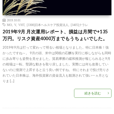
2019.10.01
MO
,
V
,
VHT
,
[3308]日本ヘルスケア投資法人
,
[3405]クラレ
2019年9月 月次運用レポート、損益は月間で+135
万円。リスク資産4000万までもうちょいでした。
2019年9月は打って変わって明るい相場となりました。特に日本株！強
かったですね～。 9月の頭、米中は関税の応酬を実行に移しながらも同時
に歩み寄りも姿勢を見せました。貿易摩擦の緩和推測が報じられると9月
の相場は一転、堅調な動きを取り戻しました。実際には何も改善してい
ないのに憶測で上昇すると云う良い例ですね。 特にそれまで投げ売りさ
れていた日本株は、海外投資家の資金流入も観測されて強い一ヵ月とな
りま […]
続きを読む