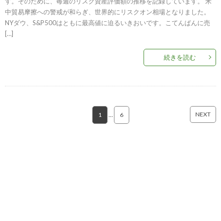
す。そのために、毎週のリスク資産評価額の推移を記録しています。 米
中貿易摩擦への警戒が和らぎ、世界的にリスクオン相場となりました。
NYダウ、S&P500はともに最高値に迫るいきおいです。こてんぱんに売
[…]
続きを読む
NEXT
1
…
6