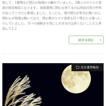
院して、1週間ほど関心が相場から離れていました。2週ぶりのリスク資
産の状況報告になります。 資産運用に関心を持てるのは所詮日常の平和
があってこそだと痛感しました。もっとも、僕の関心が有るか無いかに
関わらず相場は動いており。我が家のリスク資産も日々増えたり減った
りしていました。 日々の値動きを気にしすぎるのは良くないことだと承
知して […]
続きを読む
月次運用報告