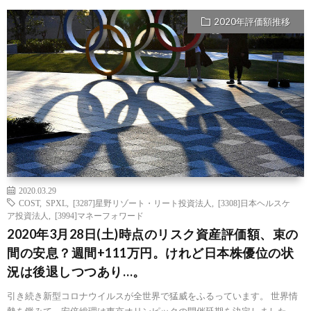
2020年評価額推移
2020.03.29
COST
,
SPXL
,
[3287]星野リゾート・リート投資法人
,
[3308]日本ヘルスケ
ア投資法人
,
[3994]マネーフォワード
2020年3月28日(土)時点のリスク資産評価額、束の
間の安息？週間+111万円。けれど日本株優位の状
況は後退しつつあり…。
引き続き新型コロナウイルスが全世界で猛威をふるっています。 世界情
勢を鑑みて、安倍総理は東京オリンピックの開催延期を決定しました。