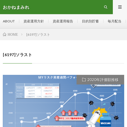
おかねまみれ
ABOUT
資産運用方針
資産運用報告
目的別貯蓄
毎月配当
[6197]ソラスト
HOME
[6197]ソラスト
2020年評価額推移