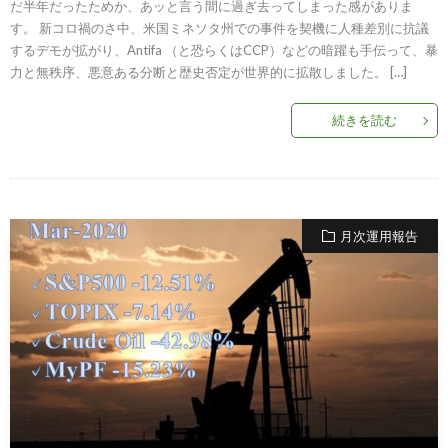
だ半年だったためか、あッと言う間に過ぎ去ってしまった感がありま
す。 新コロ禍のさ中、米国ミネソタ州での事件を契機に人種差別に抗議
するデモが拡がり、Antifa （と恐らくはCCP）などの暗躍も手伝って、暴
力と無秩序、悪意ある分断と歴史否定が世界的に拡散しました。 […]
続きを読む
月次運用報告