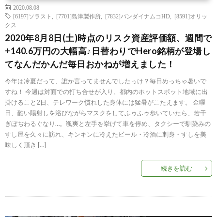
2020.08.08
[6197]ソラスト
,
[7701]島津製作所
,
[7832]バンダイナムコHD
,
[8591]オリッ
クス
2020年8月8日(土)時点のリスク資産評価額、週間で
+140.6万円の大幅高♪日替わりでHero銘柄が登場し
てなんだかんだ毎日おかねが増えました！
今年は冷夏だって、誰か言ってませんでしたっけ？毎日めっちゃ暑いで
すね！ 今週は対面での打ち合せが入り、都内のホットスポット地域に出
掛けること2日、テレワーク慣れした身体には猛暑がこたえます。 金曜
日、酷い陽射しを浴びながらマスクをしてふゥふゥ歩いていたら、若干
ぎぼぢわるぐなり…。颯爽と左手を挙げて車を停め、タクシーで馴染みの
すし屋を久々に訪れ、キンキンに冷えたビール・冷酒に刺身・すしを美
味しく頂き […]
続きを読む