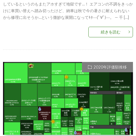
しているというのもまたアホすぎて地獄です…！ エアコンの不調をきっか
けに車買い替えへ踏み切ったけど、納車は秋で今の暑さに耐えられない
から修理に出そうか…という微妙な展開になってｷﾀ―(ﾟ∀ﾟ)―。 — 千 […]
続きを読む
2020年評価額推移