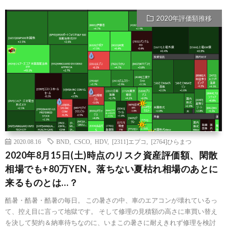
2020年評価額推移
2020.08.16
BND
,
CSCO
,
HDV
,
[2311]エプコ
,
[2764]ひらまつ
2020年8月15日(土)時点のリスク資産評価額、閑散
相場でも+80万YEN。落ちない夏枯れ相場のあとに
来るものとは…？
酷暑・酷暑・酷暑の毎日。 この暑さの中、車のエアコンが壊れているっ
て、控え目に言って地獄です。 そして修理の見積額の高さに車買い替え
を決して契約＆納車待ちなのに、いまこの暑さに耐えきれず修理を検討