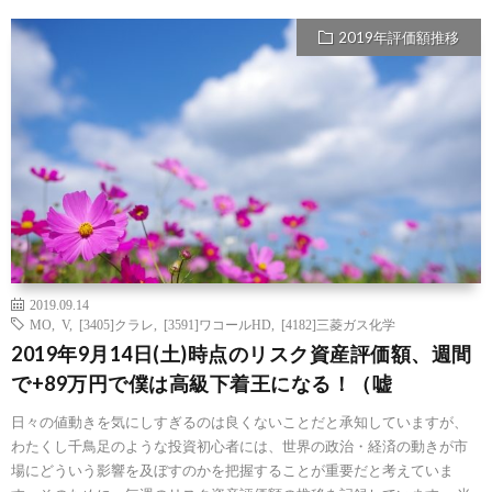
2019年評価額推移
2019.09.14
MO
,
V
,
[3405]クラレ
,
[3591]ワコールHD
,
[4182]三菱ガス化学
2019年9月14日(土)時点のリスク資産評価額、週間
で+89万円で僕は高級下着王になる！（嘘
日々の値動きを気にしすぎるのは良くないことだと承知していますが、
わたくし千鳥足のような投資初心者には、世界の政治・経済の動きが市
場にどういう影響を及ぼすのかを把握することが重要だと考えていま