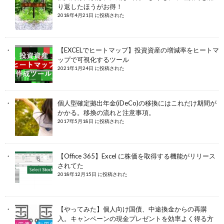
り返したほうがお得！
2018年4月21日 に投稿された
【EXCELでヒートマップ】投資資産の増減率をヒートマ
ップで可視化するツール
2021年1月24日 に投稿された
個人型確定拠出年金(iDeCo)の移換にはこれだけ期間が
かかる。移換の流れと注意事項。
2017年5月18日 に投稿された
【Office 365】Excel に株価を取得する機能がリリース
されてた
2018年12月15日 に投稿された
【やってみた】個人向け国債、中途換金からの再購
入。キャンペーンの現金プレゼントを効率よく得る方