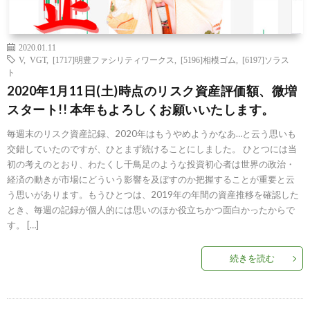
2020.01.11
V
,
VGT
,
[1717]明豊ファシリティワークス
,
[5196]相模ゴム
,
[6197]ソラス
ト
2020年1月11日(土)時点のリスク資産評価額、微増
スタート!! 本年もよろしくお願いいたします。
毎週末のリスク資産記録、2020年はもうやめようかなあ…と云う思いも
交錯していたのですが、ひとまず続けることにしました。 ひとつには当
初の考えのとおり、わたくし千鳥足のような投資初心者は世界の政治・
経済の動きが市場にどういう影響を及ぼすのか把握することが重要と云
う思いがあります。もうひとつは、2019年の年間の資産推移を確認した
とき、毎週の記録が個人的には思いのほか役立ちかつ面白かったからで
す。 […]
続きを読む