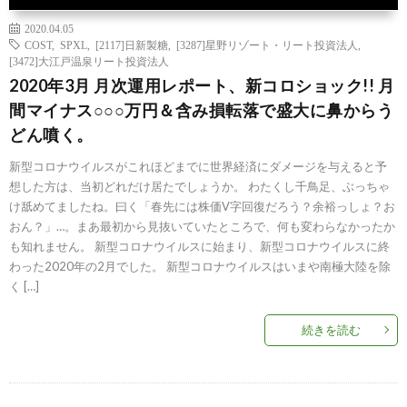
2020.04.05
COST
,
SPXL
,
[2117]日新製糖
,
[3287]星野リゾート・リート投資法人
,
[3472]大江戸温泉リート投資法人
2020年3月 月次運用レポート、新コロショック!! 月
間マイナス○○○万円＆含み損転落で盛大に鼻からう
どん噴く。
新型コロナウイルスがこれほどまでに世界経済にダメージを与えると予
想した方は、当初どれだけ居たでしょうか。 わたくし千鳥足、ぶっちゃ
け舐めてましたね。曰く「春先には株価V字回復だろう？余裕っしょ？お
おん？」…。まあ最初から見抜いていたところで、何も変わらなかったか
も知れません。 新型コロナウイルスに始まり、新型コロナウイルスに終
わった2020年の2月でした。 新型コロナウイルスはいまや南極大陸を除
く […]
続きを読む