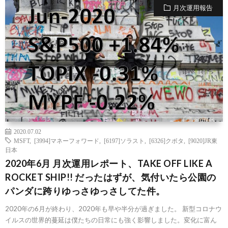
月次運用報告
2020.07.02
MSFT
,
[3994]マネーフォワード
,
[6197]ソラスト
,
[6326]クボタ
,
[9020]JR東
日本
2020年6月 月次運用レポート、TAKE OFF LIKE A
ROCKET SHIP!! だったはずが、気付いたら公園の
パンダに跨りゆっさゆっさしてた件。
2020年の6月が終わり、2020年も早や半分が過ぎました。 新型コロナウ
イルスの世界的蔓延は僕たちの日常にも強く影響しました。変化に富ん