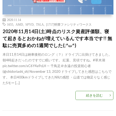
2020.11.14
1655
,
AMD
,
SPYD
,
TSLA
,
[1717]明豊ファシリティワークス
2020年11月14日(土)時点のリスク資産評価額、寝
て起きるとおかねが増えているんです本当です!! 無
駄に売買多めの1週間でした(;^ω^)
本日11月14日は納車後初のロング（？）ドライブに出掛けてきました。
朝4時起きだったのですでに眠いです。 紅葉、見頃ですね。#草木湖
pic.twitter.com/xC6Y4a9cLH — 千鳥足＠永遠の投資初心者
(@chidoriashi_sh) November 13, 2020 ドライブしてきた感想はこちらで
す。 本日400kmドライブしてきたNXの感想 ・山道では物足りなく感じ
たSモー […]
続きを読む