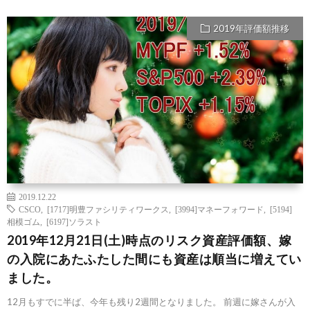
2019年評価額推移
2019.12.22
CSCO
,
[1717]明豊ファシリティワークス
,
[3994]マネーフォワード
,
[5194]
相模ゴム
,
[6197]ソラスト
2019年12月21日(土)時点のリスク資産評価額、嫁
の入院にあたふたした間にも資産は順当に増えてい
ました。
12月もすでに半ば、今年も残り2週間となりました。 前週に嫁さんが入