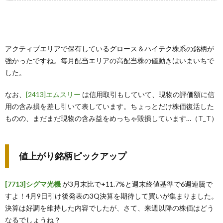
アクティブエリアで保有しているグロース＆ハイテク株系の銘柄が
強かったですね。毎月配当エリアの高配当株の値動きはいまいちで
した。
なお、
[2413]エムスリー
は信用取引もしていて、現物の評価額に信
用の含み損を差し引いて表しています。ちょっとだけ株価復活した
ものの、まだまだ現物の含み益をめっちゃ毀損しています…（T_T）
値上がり銘柄ピックアップ
[7713]シグマ光機
が3月末比で+11.7%と週末終値基準で6週連騰で
すよ！4月9日引け後発表の3Q決算を期待して買いが集まりました。
決算は好調を維持した内容でしたが、さて、来週以降の株価はどう
なるでしょうね？