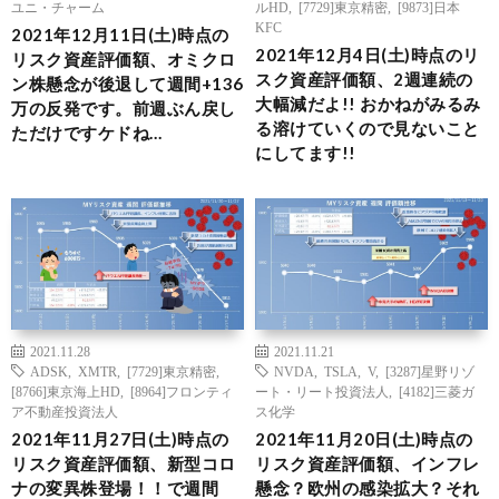
ユニ・チャーム
ルHD
,
[7729]東京精密
,
[9873]日本
KFC
2021年12月11日(土)時点の
2021年12月4日(土)時点のリ
リスク資産評価額、オミクロ
スク資産評価額、2週連続の
ン株懸念が後退して週間+136
大幅減だよ!! おかねがみるみ
万の反発です。前週ぶん戻し
る溶けていくので見ないこと
ただけですケドね…
にしてます!!
2021.11.28
2021.11.21
ADSK
,
XMTR
,
[7729]東京精密
,
NVDA
,
TSLA
,
V
,
[3287]星野リゾ
[8766]東京海上HD
,
[8964]フロンティ
ート・リート投資法人
,
[4182]三菱ガ
ア不動産投資法人
ス化学
2021年11月27日(土)時点の
2021年11月20日(土)時点の
リスク資産評価額、新型コロ
リスク資産評価額、インフレ
ナの変異株登場！！で週間
懸念？欧州の感染拡大？それ