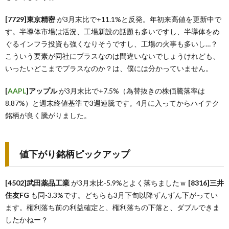
[7729]東京精密
が3月末比で+11.1%と反発。年初来高値を更新中で
す。半導体市場は活況、工場新設の話題も多いですし、半導体をめ
ぐるインフラ投資も強くなりそうですし、工場の火事も多いし…？
こういう要素が同社にプラスなのは間違いないでしょうけれども、
いったいどこまでプラスなのか？は、僕には分かっていません。
[
AAPL
]アップル
が3月末比で+7.5%（為替抜きの株価騰落率は
8.87%）と週末終値基準で3週連騰です。4月に入ってからハイテク
銘柄が良く騰がりました。
値下がり銘柄ピックアップ
[4502]武田薬品工業
が3月末比-5.9%とよく落ちましたｗ
[8316]三井
住友FG
も同-3.3%です。どちらも3月下旬以降ずんずん下がってい
ます。権利落ち前の利益確定と、権利落ちの下落と、ダブルできま
したかねー？