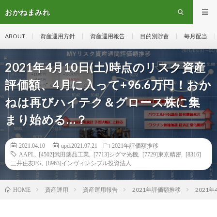
おかねまみれ
ABOUT
資産運用方針
資産運用報告
目的別貯蓄
毎月配当
2021年4月10日(土)時点のリスク資産
評価額、4月に入って+96.6万円！おか
ねは再びハイテク＆グロース株に集
まり始める…？
2021.04.10
upd:2021.07.21
2021年評価額推移
AAPL
,
[4502]武田薬品工業
,
[7713]シグマ光機
,
[7729]東京精密
,
[8316]
三井住友FG
,
[8963]インヴィンシブル投資法人
資産運用
資産運用報告
2021年評価額推移
2021
HOME