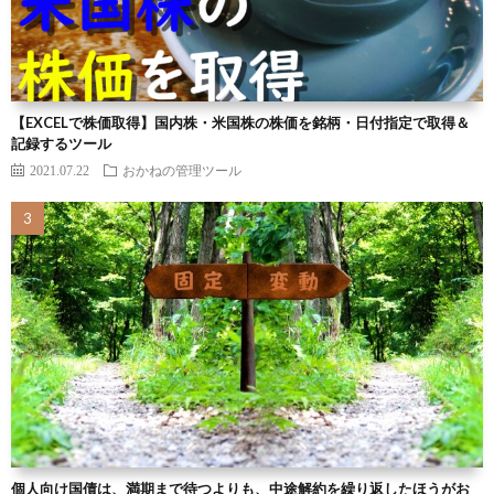
【EXCELで株価取得】国内株・米国株の株価を銘柄・日付指定で取得＆
記録するツール
2021.07.22
おかねの管理ツール
個人向け国債は、満期まで待つよりも、中途解約を繰り返したほうがお