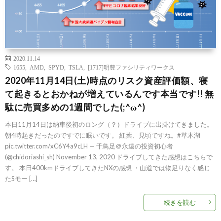
2020.11.14
1655
,
AMD
,
SPYD
,
TSLA
,
[1717]明豊ファシリティワークス
2020年11月14日(土)時点のリスク資産評価額、寝
て起きるとおかねが増えているんです本当です!! 無
駄に売買多めの1週間でした(;^ω^)
本日11月14日は納車後初のロング（？）ドライブに出掛けてきました。
朝4時起きだったのですでに眠いです。 紅葉、見頃ですね。#草木湖
pic.twitter.com/xC6Y4a9cLH — 千鳥足＠永遠の投資初心者
(@chidoriashi_sh) November 13, 2020 ドライブしてきた感想はこちらで
す。 本日400kmドライブしてきたNXの感想 ・山道では物足りなく感じ
たSモー […]
続きを読む