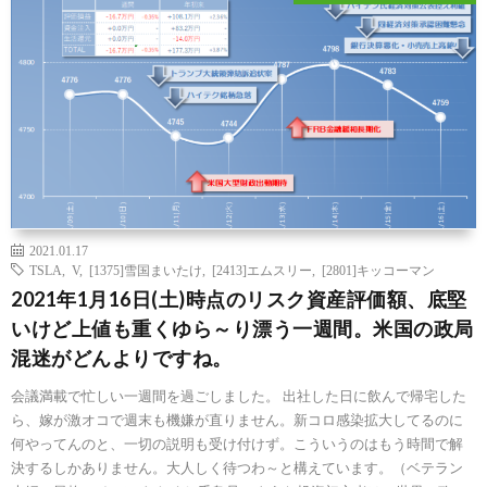
2021.01.17
TSLA
,
V
,
[1375]雪国まいたけ
,
[2413]エムスリー
,
[2801]キッコーマン
2021年1月16日(土)時点のリスク資産評価額、底堅
いけど上値も重くゆら～り漂う一週間。米国の政局
混迷がどんよりですね。
会議満載で忙しい一週間を過ごしました。 出社した日に飲んで帰宅した
ら、嫁が激オコで週末も機嫌が直りません。新コロ感染拡大してるのに
何やってんのと、一切の説明も受け付けず。こういうのはもう時間で解
決するしかありません。大人しく待つわ～と構えています。（ベテラン