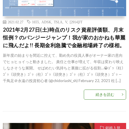
2021.02.27
1655
,
ADSK
,
TSLA
,
V
,
[2914]JT
2021年2月27日(土)時点のリスク資産評価額、月末
恒例？のバンジージャンプ！我が家のおかねも華麗
に飛んだよ!! 長期金利急騰で金融相場終了の様相。
新年度の始まりを間近に控えて、勤め先の役員人事がオーナー家の意向
でヒョヒョイっと動きました。 責任と仕事が増えて、年収は変わり映え
しなさそうな展開。 せばめたい気持ちと裏腹に拡がる役割…😭ｺﾞｯ（柱）
ｺﾞｯ（頭突き）ｺﾞｯ（柱）ｺﾞｯ（頭突き）ｺﾞｯ（柱）ｺﾞｯ（頭突き）ｺﾞｯ —
千鳥足＠永遠の投資初心者 (@chidoriashi_sh) February 22, 2021 柱 […]
続きを読む
銘柄入替