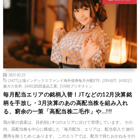
2021.02.22
[1677]上場インデックスファンド海外債券毎月分配ETF
,
[2914]JT
,
[4182]三
菱ガス化学
,
[4502]武田薬品工業
,
[5108]ブリヂストン
毎月配当エリアの銘柄入替！JTなどの12月決算銘
柄を手放し・3月決算のあの高配当株を組み入れ
る、窮余の一策「高配当株二毛作」や…!!!
我が家の資産は、目的別に4つのエリアに分けて管理しています。 その
内、高配当株を中心に構成した「毎月配当」エリアは、配当収入で 旅行
費用を賄うため にあります。 このエリアでは、配当で得たおかねをその