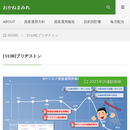
おかねまみれ
ABOUT
資産運用方針
資産運用報告
目的別貯蓄
毎月配当
[5108]ブリヂストン
HOME
[5108]ブリヂストン
2021年評価額推移