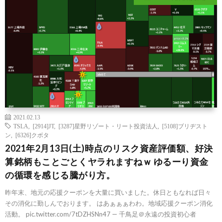
2021.02.13
TSLA
,
[2914]JT
,
[3287]星野リゾート・リート投資法人
,
[5108]ブリヂスト
ン
,
[6326]クボタ
2021年2月13日(土)時点のリスク資産評価額、好決
算銘柄もことごとくヤラれますねｗ ゆるーり資金
の循環を感じる騰がり方。
昨年末、地元の応援クーポンを大量に買いました。休日ともなれば日々
その消化に勤しんでおります。 はあぁぁぁわわ。地域応援クーポン消化
活動。 pic.twitter.com/7tDZHSNn47 — 千鳥足＠永遠の投資初心者