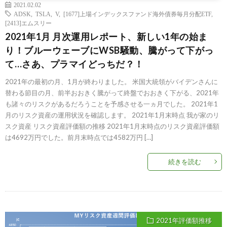
2021.02.02
ADSK
,
TSLA
,
V
,
[1677]上場インデックスファンド海外債券毎月分配ETF
,
[2413]エムスリー
2021年1月 月次運用レポート、新しい1年の始ま
り！ブルーウェーブにWSB騒動、騰がって下がっ
て…さあ、プラマイどっちだ？！
2021年の最初の月、1月が終わりました。 米国大統領がバイデンさんに
替わる節目の月、前半おおきく騰がって終盤でおおきく下がる、2021年
も諸々のリスクがあるだろうことを予感させる一ヵ月でした。 2021年1
月のリスク資産の運用状況を確認します。 2021年1月末時点 我が家のリ
スク資産 リスク資産評価額の推移 2021年1月末時点のリスク資産評価額
は4692万円でした。前月末時点では4582万円 […]
続きを読む
2021年評価額推移