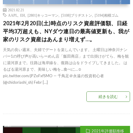
2021.02.21
AAPL
,
EH
,
[2801]キッコーマン
,
[5108]ブリヂストン
,
[5194]相模ゴム
2021年2月20日(土)時点のリスク資産評価額、日経
平均3万超えも、NYダウ連日の最高値更新も、我が
家のリスク資産はあんまり増えず…。
天気の良い週末、夫婦でデートを楽しんでいます。 土曜日は神奈川ナン
バー1の呼び声が高いらーめん店「飯田商店」まで出掛けがてら、梅を観
に湯河原まで。往路は海岸線を、復路は山をドライブしてきました。 は
るばる湯河原まで、美味しい梅を…食べに…☺️
pic.twitter.com/jPZoFxfSMO — 千鳥足＠永遠の投資初心者
(@chidoriashi_sh) Febr […]
続きを読む
2021年評価額推移