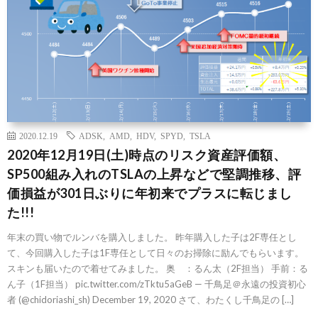
2020.12.19
ADSK
,
AMD
,
HDV
,
SPYD
,
TSLA
2020年12月19日(土)時点のリスク資産評価額、
SP500組み入れのTSLAの上昇などで堅調推移、評
価損益が301日ぶりに年初来でプラスに転じまし
た!!!
年末の買い物でルンバを購入しました。 昨年購入した子は2F専任とし
て、今回購入した子は1F専任として日々のお掃除に励んでもらいます。
スキンも届いたので着せてみました。 奥 ：るん太（2F担当） 手前：る
ん子（1F担当） pic.twitter.com/zTktu5aGeB — 千鳥足＠永遠の投資初心
者 (@chidoriashi_sh) December 19, 2020 さて、わたくし千鳥足の […]